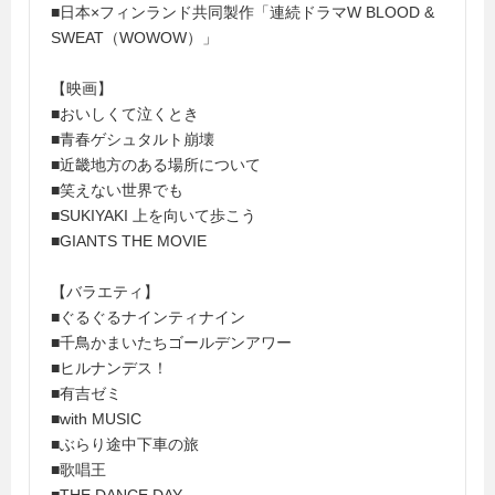
■日本×フィンランド共同製作「連続ドラマW BLOOD &
SWEAT（WOWOW）」
【映画】
■おいしくて泣くとき
■青春ゲシュタルト崩壊
■近畿地方のある場所について
■笑えない世界でも
■SUKIYAKI 上を向いて歩こう
■GIANTS THE MOVIE
【バラエティ】
■ぐるぐるナインティナイン
■千鳥かまいたちゴールデンアワー
■ヒルナンデス！
■有吉ゼミ
■with MUSIC
■ぶらり途中下車の旅
■歌唱王