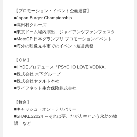
【プロモーション・イベント企画運営】
■Japan Burger Championship
■高田村クルーズ
■東京ドーム場内演出、ジャイアンツファンフェスタ
■MotoGP 日本グランプリ プロモーションイベント
■海外の映像見本市でのイベント運営業務
【ＣＭ】
■HYDEプロデュース「PSYCHO LOVE VODKA」
■株式会社 木下グループ
■株式会社ヤクルト本社
■ライフネット生命保険株式会社
【舞台】
■キャッシュ・オン・デリバリー
■SHAKES2024 ～それは夢、だが人生という永劫の物
語 など