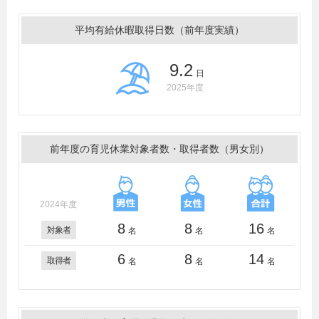
平均有給休暇取得日数（前年度実績）
9.2
日
2025年度
前年度の育児休業対象者数・取得者数（男女別）
2024年度
8
8
16
対象者
名
名
名
6
8
14
取得者
名
名
名