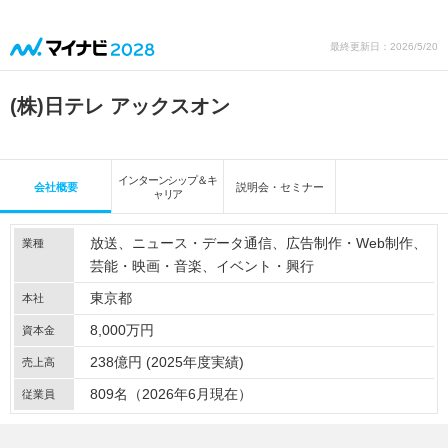
最終更新日：2026/5/20
(株)日テレ アックスオン
インターンシップ＆キ
会社概要
説明会・セミナー
ャリア
放送
ニュース・データ通信
広告制作・Web制作
業種
芸能・映画・音楽
イベント・興行
東京都
本社
8,000万円
資本金
238億円 (2025年度実績)
売上高
809名（2026年6月現在）
従業員