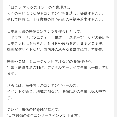
「日テレ アックスオン」の企業理念は、
人々の幸せにつながるコンテンツを創造し、提供すること。
そして同時に、全従業員の物心両面の幸福を追求すること。
日本最大級の映像コンテンツ制作会社として、
「ドラマ」「バラエティ」「報道」「スポーツ」などの番組を
日本テレビはもちろん、ＮＨＫや民放各局、ＢＳ／ＣＳ波、
動画配信サイトなど、国内外のあらゆる媒体に向けて制作。
映画やＣＭ、ミュージックビデオなどの映像作品や、
字幕・解説放送の制作、デジタルアーカイブ事業も手掛けてい
ます。
さらには、海外向けのコンテンツセールス、
イベントや舞台、地域共創など、映像以外の事業も拡大中で
す。
テレビ・映像の枠を飛び越えて、
“日本最強の総合エンターテインメント企業”、