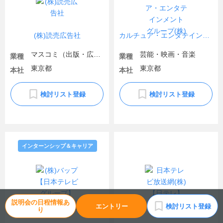
(株)読売広告社
カルチュア・エンタテインメント グループ(株)
マスコミ（出版・広告）
芸能・映画・音楽
業種
業種
東京都
東京都
本社
本社
検討リスト登録
検討リスト登録
インターンシップ＆キャリア
説明会の日程情報あ
エントリー
検討リスト登録
(株)バップ【日本テレビグループ】
日本テレビ放送網(株)【日テレ】
り