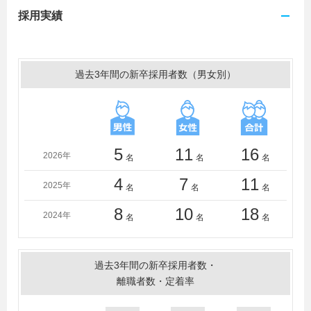
採用実績
過去3年間の新卒採用者数（男女別）
5
11
16
2026年
名
名
名
4
7
11
2025年
名
名
名
8
10
18
2024年
名
名
名
過去3年間の新卒採用者数・
離職者数・定着率