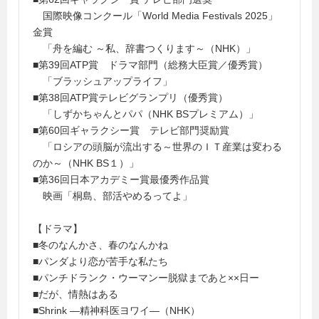
国際映像コンクール「World Media Festivals 2025」
金賞
「舟を編む ～私、辞書つくります～（NHK）」
■第39回ATP賞 ドラマ部門（総務大臣賞／優秀賞）
「ブラッシュアップライフ」
■第38回ATP賞テレビグランプリ（優秀賞）
「しずかちゃんとパパ（NHK BSプレミアム）」
■第60回ギャラクシー賞 テレビ部門奨励賞
「ロシアの頭脳が流出する～世界のＩＴ産業は変わる
のか～（NHK BS１）」
■第36回日本アカデミー賞最優秀作品賞
映画「桐島、部活やめるってよ」
【ドラマ】
■冬のなんかさ、春のなんかね
■パンダより恋が苦手な私たち
■パンチドランク・ウーマンー脱獄まであと××日ー
■だが、情熱はある
■Shrink ―精神科医ヨワイ―（NHK）