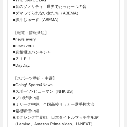
■THE DANCE DAY
■音のソノリティ - 世界でたった一つの音 -
■ダマってられない女たち（ABEMA）
■脳汁じゅーす（ABEMA）
【報道・情報番組】
■news every.
■news zero
■真相報道バンキシャ！
■ＺＩＰ！
■DayDay.
【スポーツ番組・中継】
■Going! Sports&News
■スポーツ×ヒューマン（NHK BS）
■プロ野球中継
■Ｊリーグ中継、全国高校サッカー選手権大会
■箱根駅伝中継
■ボクシング世界戦、日本タイトルマッチ生配信
（Lemino、Amazon Prime Video、U-NEXT）