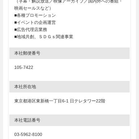
（字幕・解説放送／映像アーカイブ／国内外への番組・
映画セールスなど）
■各種プロモーション
■イベントの企画運営
■広告代理店業務
■地域共創、ＳＤＧｓ関連事業
本社郵便番号
105-7422
本社所在地
東京都港区東新橋一丁目6-1 日テレタワー22階
本社電話番号
03-5962-8100