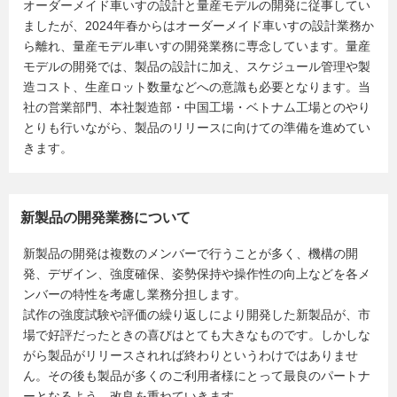
オーダーメイド車いすの設計と量産モデルの開発に従事してい
ましたが、2024年春からはオーダーメイド車いすの設計業務か
ら離れ、量産モデル車いすの開発業務に専念しています。量産
モデルの開発では、製品の設計に加え、スケジュール管理や製
造コスト、生産ロット数量などへの意識も必要となります。当
社の営業部門、本社製造部・中国工場・ベトナム工場とのやり
とりも行いながら、製品のリリースに向けての準備を進めてい
きます。
新製品の開発業務について
新製品の開発は複数のメンバーで行うことが多く、機構の開
発、デザイン、強度確保、姿勢保持や操作性の向上などを各メ
ンバーの特性を考慮し業務分担します。
試作の強度試験や評価の繰り返しにより開発した新製品が、市
場で好評だったときの喜びはとても大きなものです。しかしな
がら製品がリリースされれば終わりというわけではありませ
ん。その後も製品が多くのご利用者様にとって最良のパートナ
ーとなるよう、改良を重ねていきます。