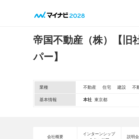
帝国不動産（株）【旧
パー】
業種
不動産
住宅
建設
不
基本情報
本社
東京都
インターンシップ
会社概要
説明会