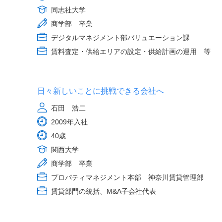
同志社大学
商学部 卒業
デジタルマネジメント部バリュエーション課
賃料査定・供給エリアの設定・供給計画の運用 等
日々新しいことに挑戦できる会社へ
石田 浩二
2009年入社
40歳
関西大学
商学部 卒業
プロパティマネジメント本部 神奈川賃貸管理部
賃貸部門の統括、M&A子会社代表