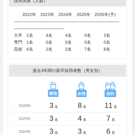
採用実績（人数）
学、東北大学、東北学院大学、東北工業大学、東北福祉
大学、東北文化学園大学、常磐大学、日本大学、ノース
2022年 2023年 2024年 2025年 2026年(予)
アジア大学、東日本国際大学、福島大学、富士大学、法
―――――――――――――――――――――――――
政大学、宮城学院女子大学、山形大学、山梨学院大学、
――――――――――――
酪農学園大学、立正大学、宮城大学、埼玉工業大学
大卒 1名 4名 4名 0名 3名
＜短大・高専・専門学校＞
専門 1名 0名 0名 0名 0名
仙台高等専門学校、仙台大原簿記情報公務員専門学校、
高校 6名 2名 2名 7名 8名
仙台総合ビジネス公務員専門学校、仙台歯科技工士専門
学校、東北電子専門学校、東京ホテル・トラベル・鉄道
専門学校、専門学校日本デザイナー芸術学院（愛知）、
過去3年間の新卒採用者数（男女別）
東京医薬看護専門学校
3
8
11
2026年
名
名
名
3
4
7
2025年
名
名
名
3
3
6
2024年
名
名
名