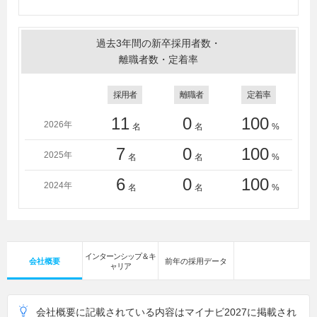
過去3年間の新卒採用者数・
離職者数・定着率
採用者
離職者
定着率
11
0
100
2026年
名
名
%
7
0
100
2025年
名
名
%
6
0
100
2024年
名
名
%
インターンシップ＆キ
会社概要
前年の採用データ
ャリア
会社概要に記載されている内容はマイナビ2027に掲載され