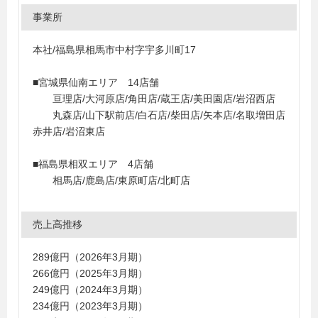
事業所
本社/福島県相馬市中村字宇多川町17
■宮城県仙南エリア 14店舗
亘理店/大河原店/角田店/蔵王店/美田園店/岩沼西店
丸森店/山下駅前店/白石店/柴田店/矢本店/名取増田店
赤井店/岩沼東店
■福島県相双エリア 4店舗
相馬店/鹿島店/東原町店/北町店
売上高推移
289億円（2026年3月期）
266億円（2025年3月期）
249億円（2024年3月期）
234億円（2023年3月期）