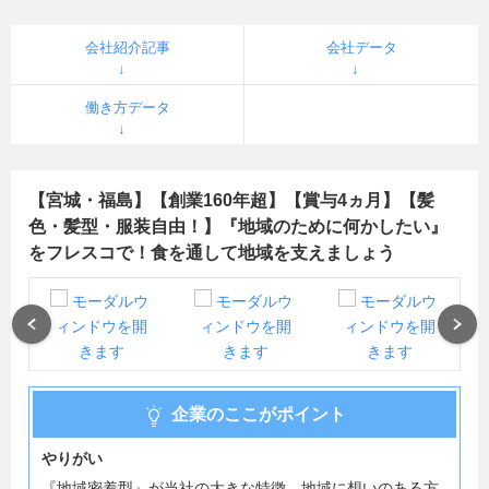
会社紹介記事
会社データ
働き方データ
【宮城・福島】【創業160年超】【賞与4ヵ月】【髪
色・髪型・服装自由！】『地域のために何かしたい』
をフレスコで！食を通して地域を支えましょう
Previous
Next
企業のここがポイント
やりがい
『地域密着型』が当社の大きな特徴。地域に想いのある方