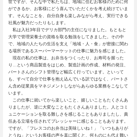
世ですが、そんな中で私たちは、地域に住むお客様のために何
ができるか、お客様にどう喜んでいただくかを考え続けていま
す。そんなことを、自分自身も楽しみながら考え、実行できる
社風が魅力だったりもします。
私は入社3年目でデリカ部門の主任になりました。もともと
大学で管理栄養士の資格を取る勉強をしてきました。その中
で、地域の人たちの生活を支え「地域・人・食」が密接に関わ
る場所であるスーパーマーケットの仕事に魅力を感じました。
現在の私の仕事は、お弁当をつくったり、お寿司を握った
り…という商品製造をはじめ、製造計画の作成、材料の発注、
パートさんのシフト管理など幅広く行っています。といって
も、すべて自分で仕事を抱え込んでいる訳ではなく、パートさ
ん含め従業員をマネジメントしながらあらゆる業務をこなして
います。
この仕事に就いてから楽しいこと、嬉しいこともたくさんあ
りましたが、逆に大変なこともたくさんありました。人とコミ
ュニケーションを取る難しさを感じることもありましたし、責
任ある立場を任されてプレッシャーに感じることもあります。
ですが、「フレスコのお弁当は美味しいね！」「いつもありが
とうね」というお客様の声を直に聞くと、何ものにも代え難い