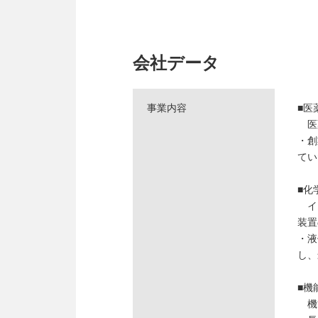
会社データ
事業内容
■医
医
・創
てい
■化
イオ
装置
・液
し、
■機
機