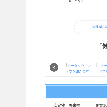
＆キャリア
会社紹介
「
Previous
安定性・将来性
創業1