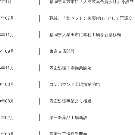
17年1月
福岡県直方市に「大洋製薬合資会社」を設立
7年07月
戦後、「鉄ペプトン製薬(有)」として再設立
6年11月
福岡県大牟田市に本社工場を新築移転
5年09月
東京支店開設
6年11月
表面処理工場操業開始
0年03月
コンパウンド工場操業開始
0年08月
表面処理事業より撤退
1年02月
第三医薬品工場新設
1年03月
尿素水工場操業開始