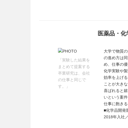
医薬品・化
大学で物質の
の進め方は同
「実験した結果を
め、仕事の優
まとめて提案する
化学実験や製
卒業研究は、会社
効率を上げる
の仕事と同じで
ことが大きな
す。」
喜ばれると嬉
いという案件
仕事に飽きる
■化学品開発
2018年入