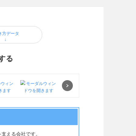
き方データ
する
Next
を支える会社です。