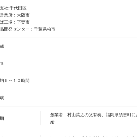
支社:千代田区
営業所：大阪市
ば工場：下妻市
品開発センター：千葉県柏市
8歳
6％
均５～１０時間
8歳
創業者 村山英之の父有奏、福岡県須恵町に
期
始