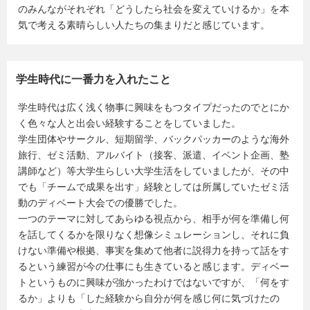
のみんながそれぞれ「どうしたら社会を変えていけるか」を本
気で考える素晴らしい人たちの集まりだと感じています。
学生時代に一番力を入れたこと
学生時代は広く浅く物事に興味をもつタイプだったのでとにか
く色々な人と出会い経験することをしていました。
学生団体やサークル、短期留学、バックパッカーのような海外
旅行、ゼミ活動、アルバイト（接客、派遣、イベント企画、塾
講師など）等大学生らしい大学生活をしていましたが、その中
でも「チームで成果を出す」経験としては所属していたゼミ活
動のディベート大会での優勝でした。
一つのテーマに対してあらゆる視点から、相手が何を準備し何
を話してくるかを限りなく想像シミュレーションし、それに負
けない準備や根拠、事実を集めて他者に説得力を持って話をす
るという練習が今の仕事にも生きていると感じます。ディベー
トというものに興味が強かったわけではないですが、「何をす
るか」よりも「した経験から自分が何を感じ何に気づけたの