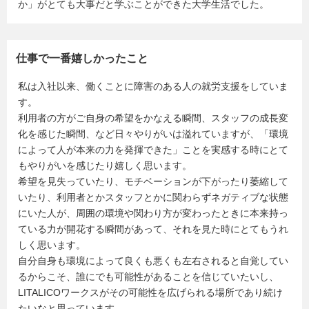
か」がとても大事だと学ぶことができた大学生活でした。
仕事で一番嬉しかったこと
私は入社以来、働くことに障害のある人の就労支援をしていま
す。
利用者の方がご自身の希望をかなえる瞬間、スタッフの成長変
化を感じた瞬間、など日々やりがいは溢れていますが、「環境
によって人が本来の力を発揮できた」ことを実感する時にとて
もやりがいを感じたり嬉しく思います。
希望を見失っていたり、モチベーションが下がったり萎縮して
いたり、利用者とかスタッフとかに関わらずネガティブな状態
にいた人が、周囲の環境や関わり方が変わったときに本来持っ
ている力が開花する瞬間があって、それを見た時にとてもうれ
しく思います。
自分自身も環境によって良くも悪くも左右されると自覚してい
るからこそ、誰にでも可能性があることを信じていたいし、
LITALICOワークスがその可能性を広げられる場所であり続け
たいなと思っています。