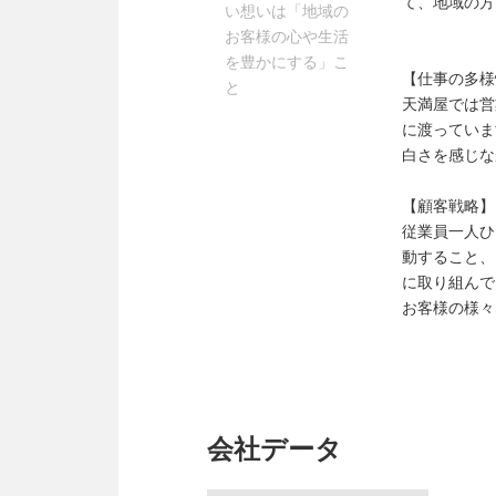
て、地域の方
い想いは「地域の
お客様の心や生活
を豊かにする」こ
【仕事の多様
と
天満屋では営
に渡っていま
白さを感じな
【顧客戦略】
従業員一人ひ
動すること、
に取り組んで
お客様の様々
会社データ