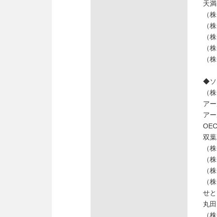
天満
（株
（株
（株
（株
（株
◆
（株
アー
アー
OE
双葉
（株
（株
（株
（株
せと
丸田
（株