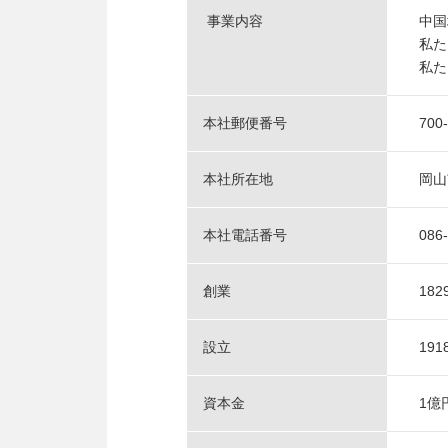
事業内容
中国
私た
私た
本社郵便番号
700
本社所在地
岡山
本社電話番号
086
創業
182
設立
191
資本金
1億