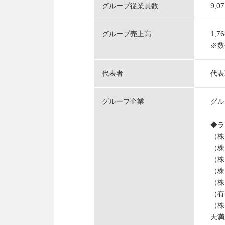
グループ従業員数
9,
グループ売上高
1,
※数
代表者
代表
グループ企業
グル
◆ラ
（
（株
（株
（株
（株
（有
（株
天満