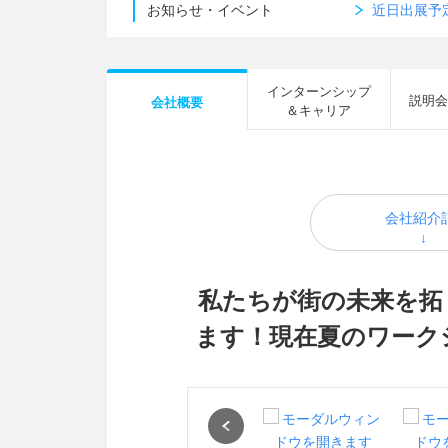
お知らせ・イベント
近日出展予
インターンシップ
説明会
会社概要
＆キャリア
会社紹介
私たちが街の未来を拓
ます！現在夏のワーク
Previous