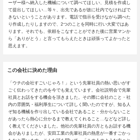
ーザー様へ納入した機械について調べてほしい、見積を作成し
て提出してほしい…等々、出先であるが故に社内でなければで
きないということがあります。電話で指示を受けながら調べた
り作成したりしますので、2つのことを同時に行い大変ではあ
ります。それでも、依頼をこなすことができた後に営業マンか
ら「ありがとう」と言ってもらえたときは頑張ってよかったと
思えます。
この会社に決めた理由
「ウチの会社すごいじゃろ！」という先輩社員の熱い思いがす
ごく伝わってきたのを今でも覚えています。会社説明会で先輩
社員とお話をする機会を頂きました。その際に会社のこと・社
内の雰囲気・福利厚生について詳しく聞いたのですが、知る人
ぞ知る機械を作り出している会社であること・分からないこと
があったら熱心に分かるまで教えてくれること…などなど詳し
く教えてくださいました。他社の先輩社員の方ともお話する機
会がありましたが、安田工業の先輩社員の熱意が一番すごかっ