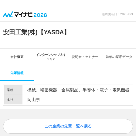
最終更新日：2026/8/3
安田工業(株)【YASDA】
インターンシップ＆キ
会社概要
説明会・セミナー
前年の採用データ
ャリア
先輩情報
機械
精密機器
金属製品
半導体・電子・電気機器
業種
岡山県
本社
この企業の先輩一覧へ戻る