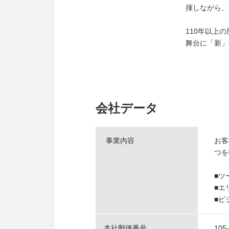
揮しながら、
110年以上
舞台に「新」
会社データ
事業内容
お客
つを
■ツ
■エ
■ビ
本社郵便番号
105