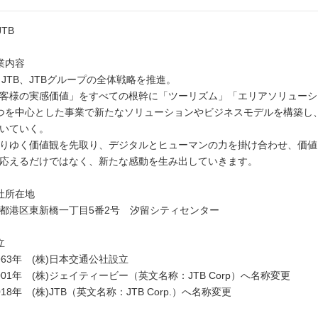
JTB
業内容
e JTB、JTBグループの全体戦略を推進。
客様の実感価値」をすべての根幹に「ツーリズム」「エリアソリューシ
つを中心とした事業で新たなソリューションやビジネスモデルを構築し
いていく。
りゆく価値観を先取り、デジタルとヒューマンの力を掛け合わせ、価値
応えるだけではなく、新たな感動を生み出していきます。
社所在地
都港区東新橋一丁目5番2号 汐留シティセンター
立
963年 (株)日本交通公社設立
001年 (株)ジェイティービー（英文名称：JTB Corp）へ名称変更
018年 (株)JTB（英文名称：JTB Corp.）へ名称変更