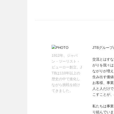
JTBグルー
1912年、ジャパ
交流とはすな
ン・ツーリスト・
がりを我々は
ビューロー創立。J
ながりが増え
TBは110年以上の
生み出す価値
歴史の中で進化し
お客様、事業
ながら挑戦を続け
人と人だけで
てきました。
こすことが、
私たちは事業
り組んでいま