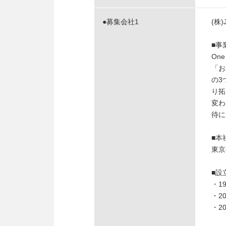
●募集会社1
(株)
■事
On
「お
の3
り拓
変わ
待に
■本
東京
■設
・1
・2
・2