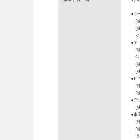
●ツ
(株
(株
ジェ
●エ
(株
沖縄
(株
(株
●ビ
(株
(株
●グ
(株
●事
(株
(株
I&