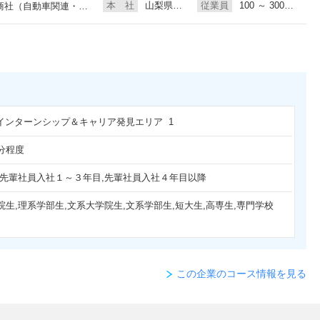
本 社
山梨県甲斐市
従業員
100 ～ 300人未満
商社（自動車関連・輸送用機器）
日 インターンシップ＆キャリア発見エリア 1
分程度
,先輩社員入社１～３年目,先輩社員入社４年目以降
院生,理系学部生,文系大学院生,文系学部生,短大生,高専生,専門学校
この企業のコース情報を見る