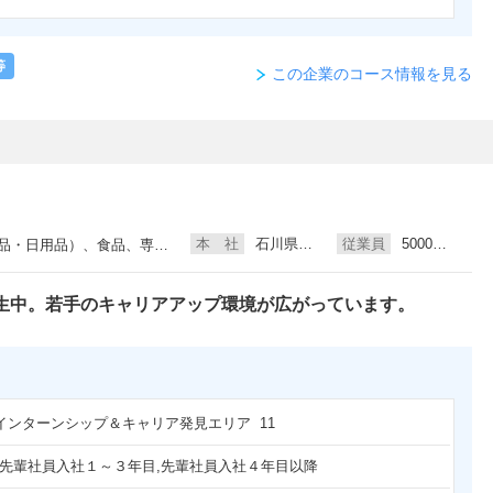
等
この企業のコース情報を見る
本 社
石川県白山市
従業員
5000人以上
用品）、食品、専門店（複合）
生中。若手のキャリアアップ環境が広がっています。
 インターンシップ＆キャリア発見エリア 11
,先輩社員入社１～３年目,先輩社員入社４年目以降