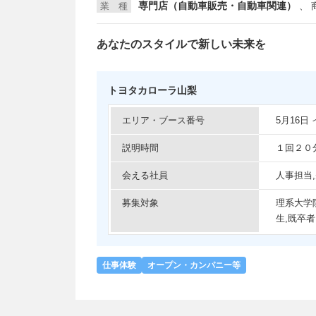
専門店（自動車販売・自動車関連）
業 種
、
あなたのスタイルで新しい未来を
トヨタカローラ山梨
エリア・ブース番号
5月16
説明時間
１回２０
会える社員
人事担当
募集対象
理系大学
生,既卒者
仕事体験
オープン・カンパニー等