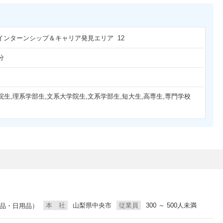
 インターンシップ＆キャリア発見エリア 12
分
院生,理系学部生,文系大学院生,文系学部生,短大生,高専生,専門学校
本 社
山梨県中央市
従業員
300 ～ 500人未満
品・日用品）