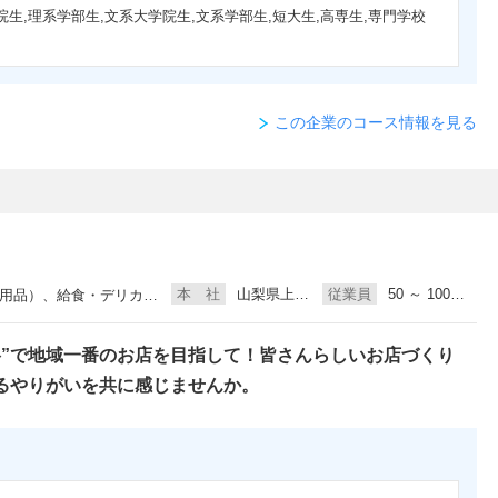
院生,理系学部生,文系大学院生,文系学部生,短大生,高専生,専門学校
この企業のコース情報を見る
本 社
山梨県上野原市
従業員
50 ～ 100人未満
、給食・デリカ・フードビジネス
格”で地域一番のお店を目指して！皆さんらしいお店づくり
るやりがいを共に感じませんか。