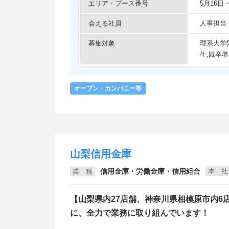
エリア・ブース番号
5月16
会える社員
人事担当
募集対象
理系大学
生,既卒者
オープン・カンパニー等
山梨信用金庫
信用金庫・労働金庫・信用組合
本 社
業 種
【山梨県内27店舗、神奈川県相模原市内6
に、全力で業務に取り組んでいます！