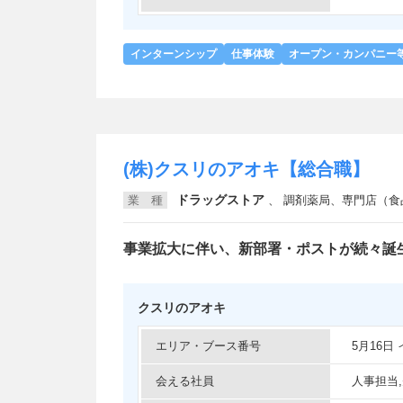
インターンシップ
仕事体験
オープン・カンパニー
(株)クスリのアオキ【総合職】
ドラッグストア
業 種
、
調剤薬局、専門店（食品・日
事業拡大に伴い、新部署・ポストが続々誕
クスリのアオキ
エリア・ブース番号
5月16日
会える社員
人事担当