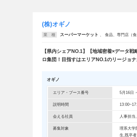
(株)オギノ
スーパーマーケット
業 種
、
食品、専門店（食品・日用品）
【県内シェアNO.1】【地域密着×データ
ロ集団！目指すはエリアNO.1のリージョ
オギノ
エリア・ブース番号
5月16
説明時間
13:00~17
会える社員
人事担当
募集対象
理系大学
生,既卒者