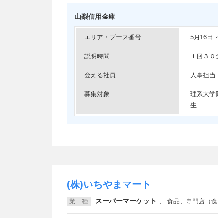
山梨信用金庫
エリア・ブース番号
5月16日
説明時間
１回３０
会える社員
人事担当
募集対象
理系大学
生
(株)いちやまマート
スーパーマーケット
業 種
、
食品、専門店（食