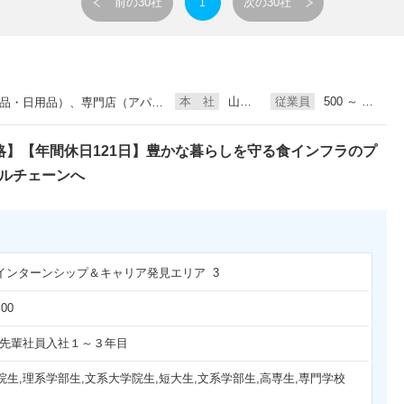
前の30社
次の30社
1
本 社
山梨県甲府市
従業員
500 ～ 1000人未満
、専門店（アパレル・ファッション関連）、生命保険
戦略】【年間休日121日】豊かな暮らしを守る食インフラのプ
ナルチェーンへ
日 インターンシップ＆キャリア発見エリア 3
:00
,先輩社員入社１～３年目
院生,理系学部生,文系大学院生,短大生,文系学部生,高専生,専門学校