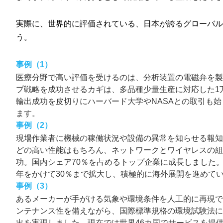
実際に、世界的に評価されている、日本が誇るグローバ
う。
事例（1）
医療分野で高い評価を受けるのは、分析装置の電磁弁を製
プ戦略を成功させるカギは、多品種少量生産に対応した1
輸出成功を皮切りにハーバード大学やNASAとの取引も始
ます。
事例（2）
現場作業者に機械の稼働状況や設備の異常を知らせる報
どの高い性能はもちろん、ネットワークとワイヤレスの組
功。国内シェア70％を占めるトップ企業に成長しました。
年をかけて30％まで拡大し、積極的に海外展開を進めて
事例（3）
あるメーカーが手がける気象や環境条件を人工的に再現
ンテナンス性を備えながら、国際標準規格の環境試験法
出を実現しました。現在では世界46カ国でサービスを提供