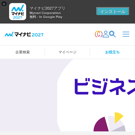
×
マイナビ2027アプリ
インストール
Mynavi Corporation
無料 - In Google Play
企業検索
マイページ
お役立ち