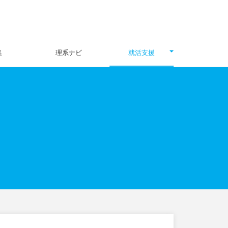
集
理系ナビ
就活支援