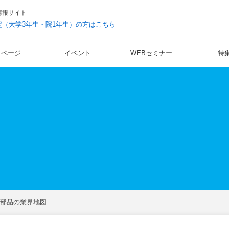
情報サイト
予定（大学3年生・院1年生）の方はこちら
イページ
イベント
WEBセミナー
特
部品の業界地図