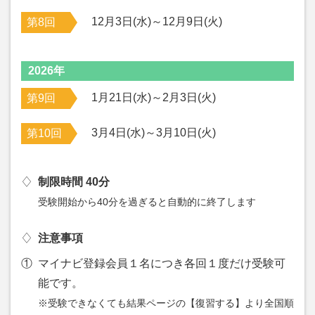
12月3日(水)～12月9日(火)
第8回
2026年
1月21日(水)～2月3日(火)
第9回
3月4日(水)～3月10日(火)
第10回
♢
制限時間 40分
受験開始から40分を過ぎると自動的に終了します
♢
注意事項
①
マイナビ登録会員１名につき各回１度だけ受験可
能です。
※受験できなくても結果ページの【復習する】より全国順