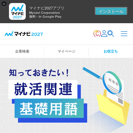
×
マイナビ2027アプリ
インストール
Mynavi Corporation
無料 - In Google Play
企業検索
マイページ
お役立ち