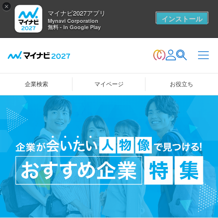
×
マイナビ2027アプリ
インストール
Mynavi Corporation
無料 - In Google Play
企業検索
マイページ
お役立ち