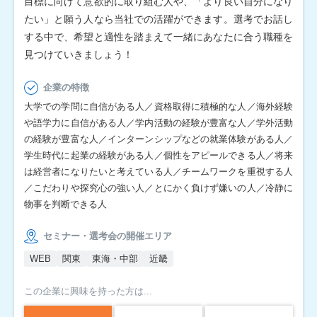
目標に向けて意欲的に取り組む人や、「より良い自分になり
たい」と願う人なら当社での活躍ができます。選考でお話し
する中で、希望と適性を踏まえて一緒にあなたに合う職種を
見つけていきましょう！
企業の特徴
大学での学問に自信がある人／資格取得に積極的な人／海外経験
や語学力に自信がある人／学内活動の経験が豊富な人／学外活動
の経験が豊富な人／インターンシップなどの就業体験がある人／
学生時代に起業の経験がある人／個性をアピールできる人／将来
は経営者になりたいと考えている人／チームワークを重視する人
／こだわりや探究心の強い人／とにかく負けず嫌いの人／冷静に
物事を判断できる人
セミナー・選考会の開催エリア
WEB
関東
東海・中部
近畿
この企業に興味を持った方は...