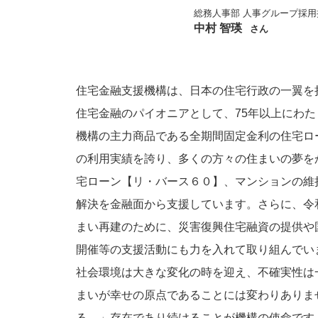
総務人事部 人事グループ採用
中村 智瑛
さん
住宅金融支援機構は、日本の住宅行政の一翼を
住宅金融のパイオニアとして、75年以上にわ
機構の主力商品である全期間固定金利の住宅ロー
の利用実績を誇り、多くの方々の住まいの夢を
宅ローン【リ・バース６０】、マンションの維
解決を金融面から支援しています。さらに、令
まい再建のために、災害復興住宅融資の提供や
開催等の支援活動にも力を入れて取り組んでい
社会環境は大きな変化の時を迎え、不確実性は
まいが幸せの原点であることには変わりありま
る。」存在であり続けることが機構の使命です