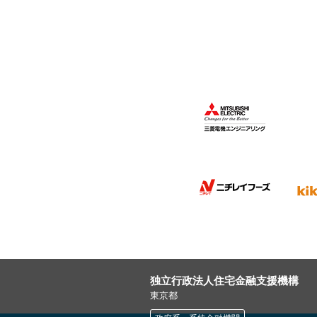
Big Drive &
Small Company Feel
日新航空サービス(株)
旅行・観光
“TOKYOに、つくそ
この街で生きる
すべての人のために
(株)きらぼし銀行
銀行（地銀）
独立行政法人住宅金融支援機構
その想いが、
東京都
始発になる。