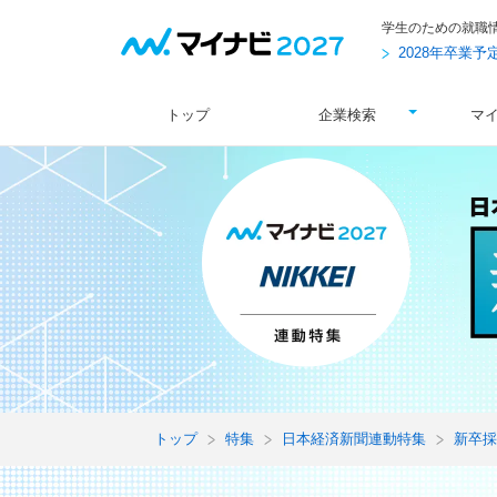
学生のための就職
2028年卒業
トップ
企業検索
マ
トップ
特集
日本経済新聞連動特集
新卒採