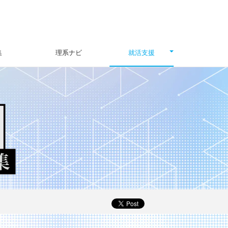
集
理系ナビ
就活支援