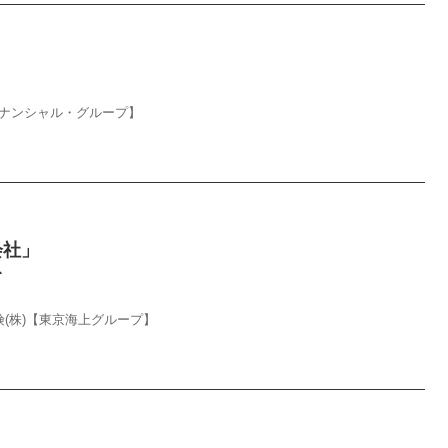
ィナンシャル・グループ】
会社」
て
(株)【東京海上グループ】