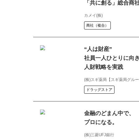
「共に創る」総合商
カメイ(株)
商社（複合）
“人は財産”
社員一人ひとりに向
人財戦略を実践
(株)スギ薬局【スギ薬局グル
ドラッグストア
金融のどまん中で、
プロになる。
(株)三菱UFJ銀行