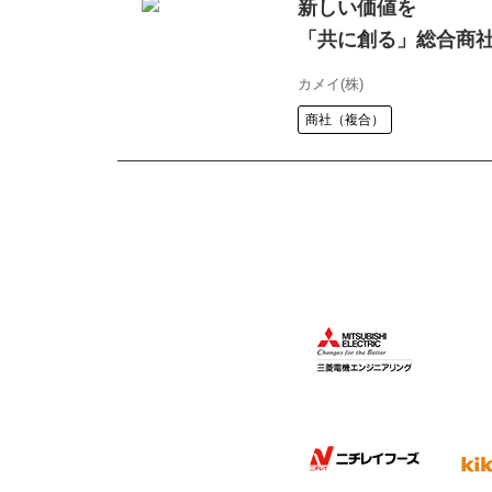
新しい価値を
「共に創る」総合商
カメイ(株)
商社（複合）
信頼を原点とした
「Face to Face
ビジネスモデルとし
極東証券(株)【東証プライム
証券
Join Us!
想いを託される、