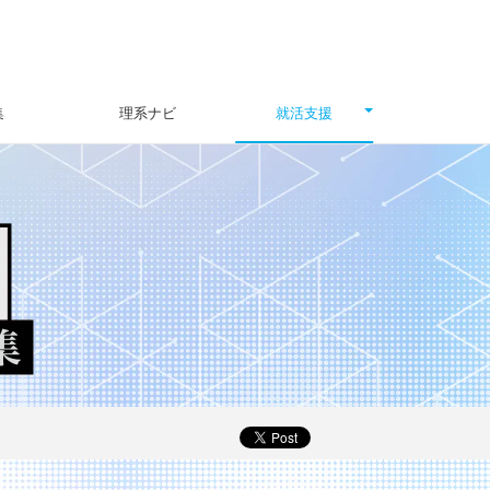
集
理系ナビ
就活支援