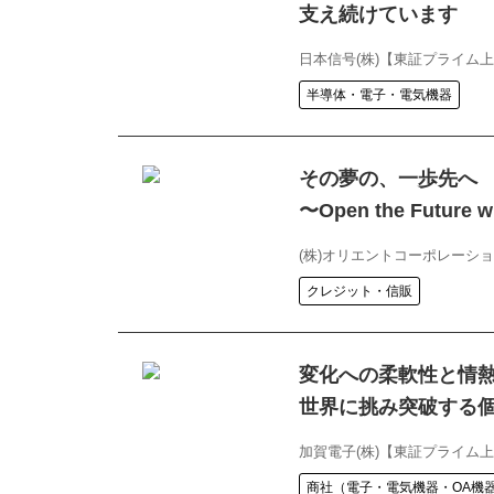
支え続けています
日本信号(株)【東証プライム
半導体・電子・電気機器
その夢の、一歩先
〜Open the Future w
(株)オリエントコーポレーシ
クレジット・信販
変化への柔軟性と情
世界に挑み突破する
加賀電子(株)【東証プライム
商社（電子・電気機器・OA機