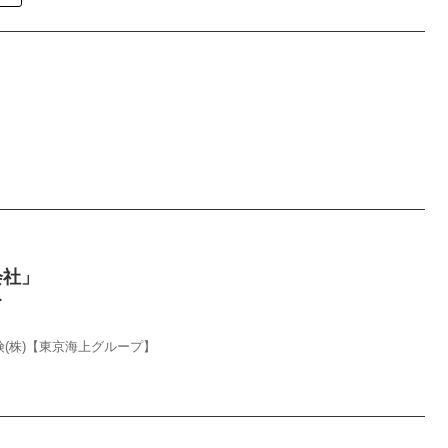
会社」
て
(株)【東京海上グループ】