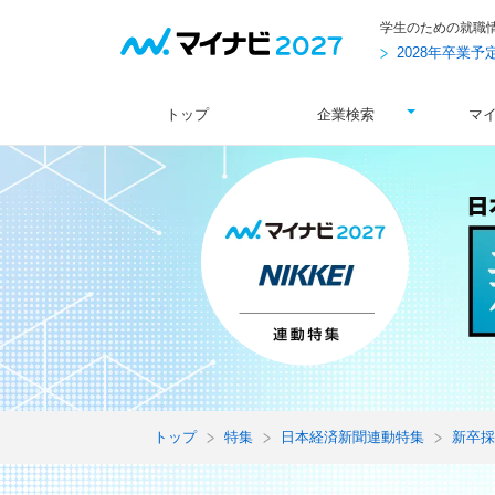
学生のための就職
2028年卒業
トップ
企業検索
マ
トップ
特集
日本経済新聞連動特集
新卒採