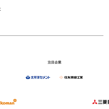
社
のコンサルティング」を
ている会社です
注目企業
市場上場】