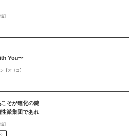
上場】
へ
ith You〜
ョン【オリコ】
熱こそが進化の鍵
個性派集団であれ
上場】
器）