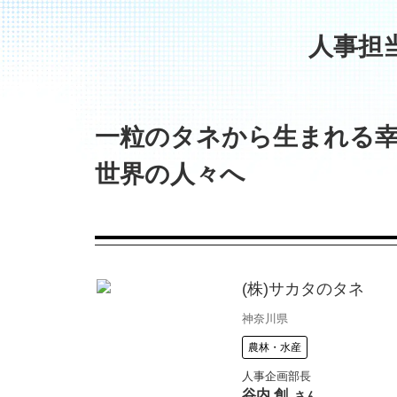
人事担
一粒のタネから生まれる
世界の人々へ
(株)サカタのタネ
神奈川県
農林・水産
人事企画部長
谷内 創
さん