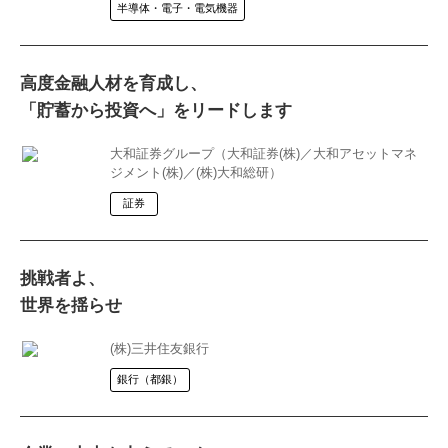
半導体・電子・電気機器
高度金融人材を育成し、
「貯蓄から投資へ」をリードします
大和証券グループ（大和証券(株)／大和アセットマネ
ジメント(株)／(株)大和総研）
証券
挑戦者よ、
世界を揺らせ
(株)三井住友銀行
銀行（都銀）