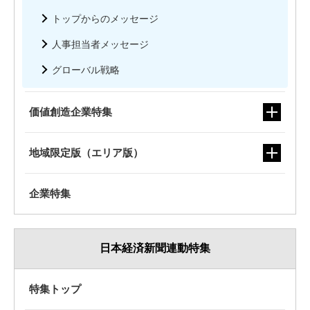
プロフェッショナルになれ。
トップからのメッセージ
三菱UFJ信託銀行(株)
人事担当者メッセージ
信託銀行・投資銀行・投資信託委託
グローバル戦略
「年金」、「健康保険」、「福祉事業」で
価値創造企業特集
くらしを支えます
地域限定版（エリア版）
地方公務員関係共済組合【地方公務員関係共済組合職
員共同採用試験委員会】
財団・社団・その他団体
企業特集
皆さんの
日本経済新聞連動特集
「アオい情熱」を
待っています
特集トップ
伊藤忠商事(株)