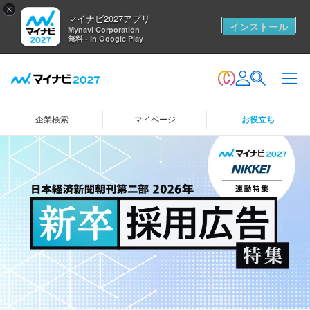
×
マイナビ2027アプリ
インストール
Mynavi Corporation
無料 - In Google Play
企業検索
マイページ
お役立ち