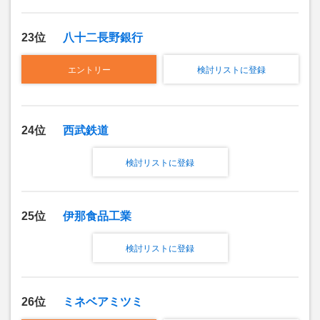
23位
八十二長野銀行
エントリー
検討リストに登録
24位
西武鉄道
検討リストに登録
25位
伊那食品工業
検討リストに登録
26位
ミネベアミツミ