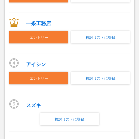
一条工務店
エントリー
検討リストに登録
アイシン
エントリー
検討リストに登録
スズキ
検討リストに登録