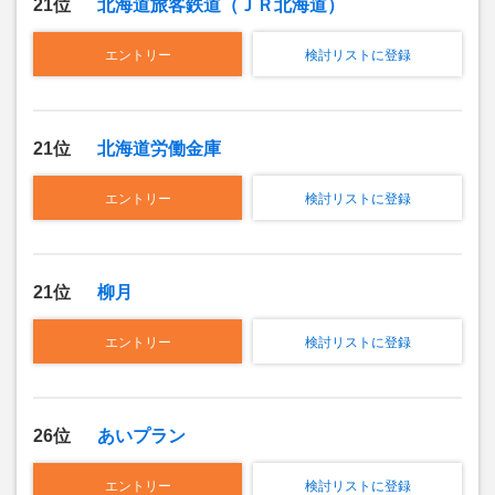
21位
北海道旅客鉄道（ＪＲ北海道）
エントリー
検討リストに登録
21位
北海道労働金庫
エントリー
検討リストに登録
21位
柳月
エントリー
検討リストに登録
26位
あいプラン
エントリー
検討リストに登録