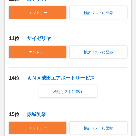
エントリー
検討リストに登録
11位
サイゼリヤ
エントリー
検討リストに登録
14位
ＡＮＡ成田エアポートサービス
検討リストに登録
15位
赤城乳業
エントリー
検討リストに登録