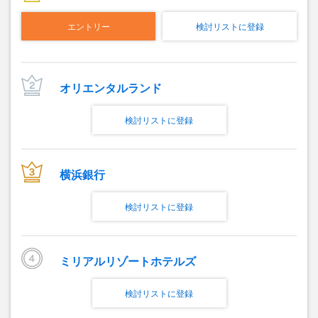
エントリー
検討リストに登録
オリエンタルランド
検討リストに登録
横浜銀行
検討リストに登録
ミリアルリゾートホテルズ
検討リストに登録