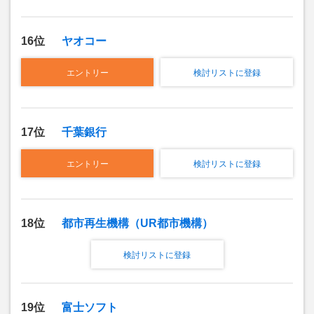
16位
ヤオコー
エントリー
検討リストに登録
17位
千葉銀行
エントリー
検討リストに登録
18位
都市再生機構（UR都市機構）
検討リストに登録
19位
富士ソフト