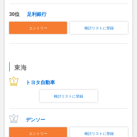
30位
足利銀行
エントリー
検討リストに登録
東海
トヨタ自動車
検討リストに登録
デンソー
エントリー
検討リストに登録