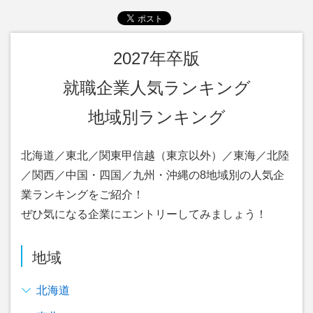
2027年卒版
就職企業人気ランキング
地域別ランキング
北海道／東北／関東甲信越（東京以外）／東海／北陸
／関西／中国・四国／九州・沖縄の8地域別の人気企
業ランキングをご紹介！
ぜひ気になる企業にエントリーしてみましょう！
地域
北海道