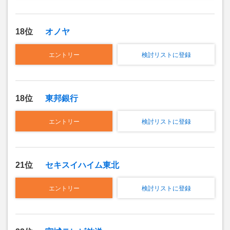
18位
オノヤ
エントリー
検討リストに登録
18位
東邦銀行
エントリー
検討リストに登録
21位
セキスイハイム東北
エントリー
検討リストに登録