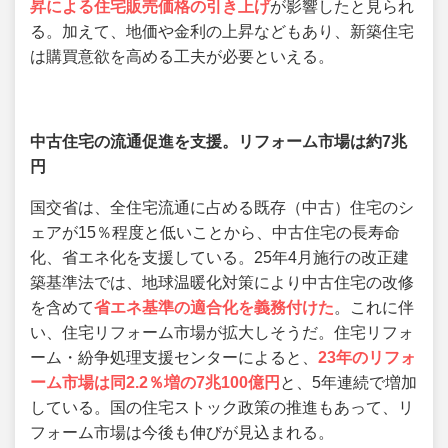
昇による住宅販売価格の引き上げ
が影響したと見られ
る。加えて、地価や金利の上昇などもあり、新築住宅
は購買意欲を高める工夫が必要といえる。
中古住宅の流通促進を支援。リフォーム市場は約7兆
円
国交省は、全住宅流通に占める既存（中古）住宅のシ
ェアが15％程度と低いことから、中古住宅の長寿命
化、省エネ化を支援している。25年4月施行の改正建
築基準法では、地球温暖化対策により中古住宅の改修
を含めて
省エネ基準の適合化を義務付けた
。これに伴
い、住宅リフォーム市場が拡大しそうだ。住宅リフォ
ーム・紛争処理支援センターによると、
23年のリフォ
ーム市場は同2.2％増の7兆100億円
と、5年連続で増加
している。国の住宅ストック政策の推進もあって、リ
フォーム市場は今後も伸びが見込まれる。