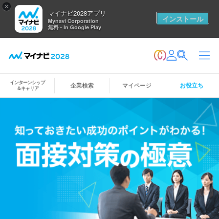
×
マイナビ2028アプリ
インストール
Mynavi Corporation
無料 - In Google Play
インターンシップ
企業検索
マイページ
お役立ち
＆キャリア