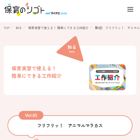
TOP
知る
保育実習で使える！ 簡単にできる工作紹介
第3回 フリフリッ！ アニマ
探す
知る
保育園を探す
know
合同説明会・イベントを探す
保育実習で使える！
保育に関わる
インターンシップ＆キャリア特集
簡単にできる工作紹介
子どもに関わる
インターンシップ＆キャリア特集
知る
Vol.03
就活知識
フリフリッ！ アニマルマラカス
保育実習
子どもたちとの遊び