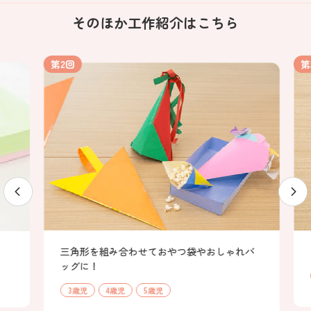
そのほか工作紹介はこちら
第2回
第3
三角形を組み合わせておやつ袋やおしゃれバ
ッグに！
3歳児
4歳児
5歳児