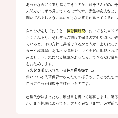
あったならどう乗り越えてきたのか、何を学んだのか
人間が少しずつ見えてくるはずです。家族や友人など
聞いてみましょう。思いがけない答えが返ってくるか
自己分析をしておくと、
保育園研究
においても効果的
たくさんあり、それぞれの施設で保育の方針や環境が
ていると、その方針に共感できるかどうか、よりはっ
ターや就職課にある求人情報や、マイナビに掲載され
みましょう。気になる施設があったら、できるだけ足
をお勧めします。
実習を受け入れている保育園を探す
（
）
働いている先輩保育士さんたちの様子や、子どもたち
自分に合った職場を選びたいものです。
志望先が決まったら、履歴書を書いて応募します。選
か、また施設によっても、大きく異なります。必ず前