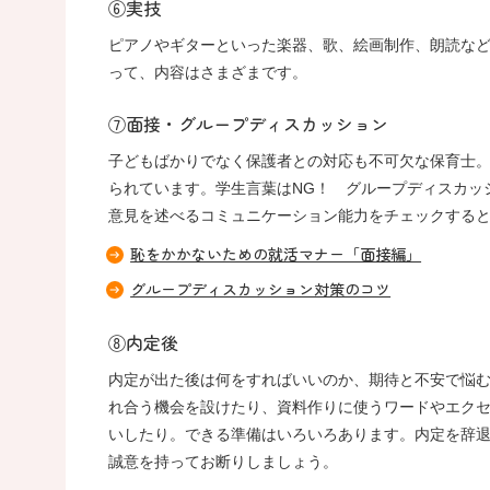
⑥実技
ピアノやギターといった楽器、歌、絵画制作、朗読な
って、内容はさまざまです。
⑦面接・グループディスカッション
子どもばかりでなく保護者との対応も不可欠な保育士
られています。学生言葉はNG！ グループディスカッ
意見を述べるコミュニケーション能力をチェックする
恥をかかないための就活マナー「面接編」
グループディスカッション対策のコツ
⑧内定後
内定が出た後は何をすればいいのか、期待と不安で悩
れ合う機会を設けたり、資料作りに使うワードやエク
いしたり。できる準備はいろいろあります。内定を辞
誠意を持ってお断りしましょう。