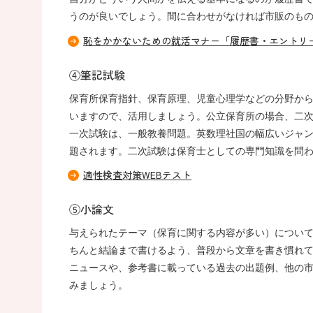
うのが良いでしょう。間に合わせがなければ市販のも
恥をかかないための就活マナー「履歴書・エントリ
④筆記試験
保育所保育指針、保育原理、児童心理学などの分野か
いますので、活用しましょう。公立保育所の場合、二
一次試験は、一般教養問題。英数理社国の幅広いジャ
題されます。二次試験は保育士としての専門知識を問
適性検査対策WEBテスト
⑤小論文
与えられたテーマ（保育に関する内容が多い）につい
ちんと結論まで書けるよう、普段から文章を書き慣れ
ニュースや、参考書に載っている過去の出題例、他の
みましょう。