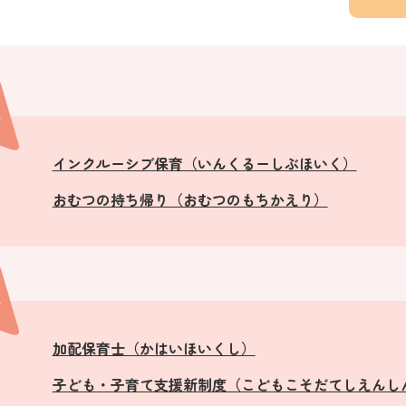
行
インクルーシブ保育（いんくるーしぶほいく）
おむつの持ち帰り（おむつのもちかえり）
行
加配保育士（かはいほいくし）
子ども・子育て支援新制度（こどもこそだてしえんし