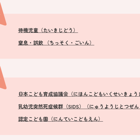
行
待機児童（たいきじどう）
窒息・誤飲 （ちっそく・ごいん）
行
日本こども育成協議会（にほんこどもいくせいきょう
乳幼児突然死症候群（SIDS）（にゅうようじとつぜ
認定こども園（にんていこどもえん）