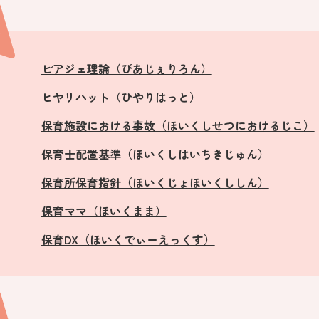
行
ピアジェ理論（ぴあじぇりろん）
ヒヤリハット（ひやりはっと）
保育施設における事故（ほいくしせつにおけるじこ）
保育士配置基準（ほいくしはいちきじゅん）
保育所保育指針（ほいくじょほいくししん）
保育ママ（ほいくまま）
保育DX（ほいくでぃーえっくす）