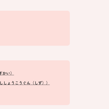
ぎかい）
んししょうこうぐん（しず））