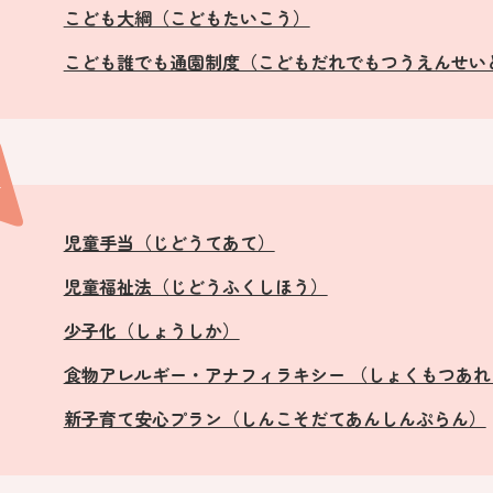
こども大綱（こどもたいこう）
こども誰でも通園制度（こどもだれでもつうえんせい
行
児童手当（じどうてあて）
児童福祉法（じどうふくしほう）
少子化（しょうしか）
食物アレルギー・アナフィラキシー （しょくもつあ
新子育て安心プラン（しんこそだてあんしんぷらん）