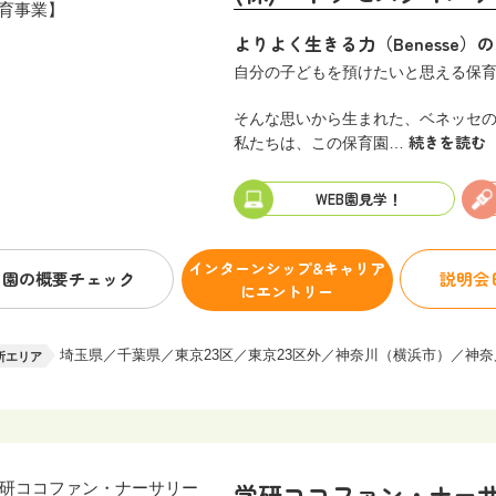
よりよく生きる力（Benesse
自分の子どもを預けたいと思える保
そんな思いから生まれた、ベネッセ
続きを読む
私たちは、この保育園…
WEB園見学！
インターンシップ&キャリア
園の概要
チェック
説明会
にエントリー
埼玉県／千葉県／東京23区／東京23区外／神奈川（横浜市）／神
所エリア
学研ココファン・ナーサリ