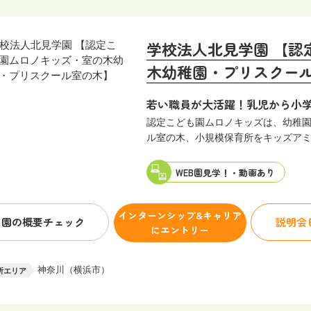
海外
海外
学校法人北見学園 【認
8
木幼稚園・プリスクー
企業件数
件
若い職員が大活躍！乳児から小
検索
認定こども園ムロノキッズは、幼稚
条件クリア
ル室の木、小規模保育所をキッズア
WEB園見学！・
動画あり
インターンシップ&キャリア
園の概要
チェック
説明会
にエントリー
神奈川（横浜市）
所エリア