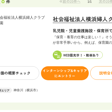
8
«
数
件
前の20件へ
次の20
群馬県
1/
1
千葉県
社会福祉法人横浜婦人
東京23区外
神奈川（川崎市）
乳児院・児童養護施設・保育所
『保育・養育の仕事は楽しい！』そ
甲信越・北陸
新潟県
が非常手厚いから。例えば、保育園の
石川県
WEB園見学！・
動画あり
山梨県
インターンシップ&キャリア
東海・中部
岐阜県
園の概要
チェック
説明会
にエントリー
愛知県
神奈川（横浜市）
所エリア
近畿
滋賀県
大阪（大阪市）