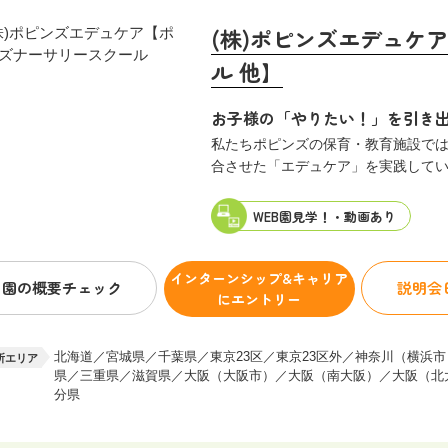
大阪（南大阪）
(株)ポピンズエデュケ
大阪（東大阪）
ル 他】
奈良県
お子様の「やりたい！」を引き
中国・四国
鳥取県
私たちポピンズの保育・教育施設で
岡山県
合させた「エデュケア」を実践して
山口県
WEB園見学！・
動画あり
香川県
高知県
インターンシップ&キャリア
園の概要
チェック
説明会
にエントリー
九州・沖縄
福岡県
長崎県
北海道／宮城県／千葉県／東京23区／東京23区外／神奈川（横浜
所エリア
県／三重県／滋賀県／大阪（大阪市）／大阪（南大阪）／大阪（北
大分県
分県
鹿児島県