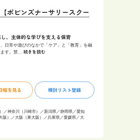
大阪（北大阪）
ア【ポピンズナーサリースクー
兵庫県
和歌山県
出し、主体的な学びを支える保育
島根県
は、日常や遊びのなかで「ケア」と「教育」を融
広島県
続きを読む
います。禁…
徳島県
愛媛県
日程を見る
検討リスト
登録
佐賀県
熊本県
市）／神奈川（川崎市）／新潟県／静岡県／愛知
大阪）／大阪（東大阪）／兵庫県／愛媛県／大
宮崎県
沖縄県