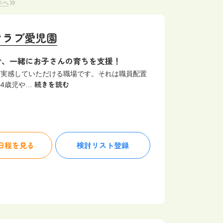
»
件へ
埼玉県
東京23区
クラブ愛児園
神奈川（横浜市）
神奈川（その他）
で、一緒にお子さんの育ちを支援！
う実感していただける職場です。それは職員配置
富山県
続きを読む
4歳児や…
福井県
長野県
静岡県
日程を見る
検討リスト
登録
三重県
京都府
大阪（堺市）