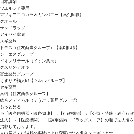
日本調剤
ウエルシア薬局
マツキヨココカラ＆カンパニー【薬剤師職】
クオール
サンドラッグ
アイセイ薬局
スギ薬局
トモズ（住友商事グループ）【薬剤師職】
シーエスグループ
イオンリテール（イオン薬局）
クスリのアオキ
富士薬品グループ
くすりの福太郎【ツルハグループ】
セキ薬品
薬樹【住友商事グループ】
総合メディカル（そうごう薬局グループ）
もっと見る
※【医療用機器・医療関連】→【行政機関】→【公益・特殊・独立行政
法人】→【医療機関】→【調剤薬局・ドラッグストア】の順で法人名を
掲載しております。
※出展法人は諸般の事情により変更になる場合がございます。