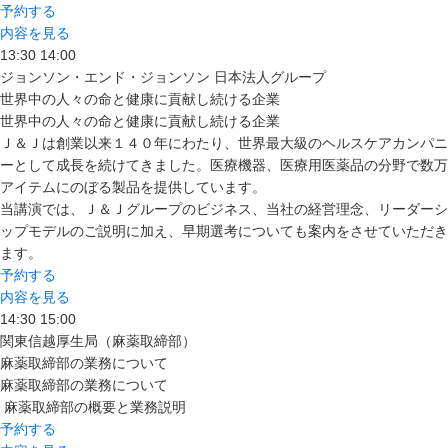
予約する
内容を見る
13:30
14:00
ジョンソン・エンド・ジョンソン 日本法人グループ
世界中の人々の命と健康に貢献し続ける企業
世界中の人々の命と健康に貢献し続ける企業
Ｊ＆Ｊは創業以来１４０年にわたり、世界最大級のヘルスケアカンパニ
ーとして成長を続けてきました。医療機器、医療用医薬品の分野で数万
アイテムにのぼる製品を提供しています。
当講演では、Ｊ＆Ｊグループのビジネス、当社の経営理念、リーダーシ
ップモデルのご説明に加え、早期選考についても案内をさせていただき
ます。
予約する
内容を見る
14:30
15:00
関東信越厚生局（麻薬取締部）
麻薬取締部の業務について
麻薬取締部の業務について
麻薬取締部の概要と業務説明
予約する