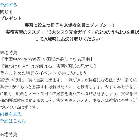
予約する
閉じる
プレゼント
実習に役立つ冊子を来場者全員にプレゼント！
「実務実習のススメ」「3大タスク完全ガイド」の2つのうち1つを選択
して入場時にお受け取りください！
来場特典
【実習中の“あの対応”が国試の得点になる理由】
【気づけた人だけが解ける、実習×国試の思考法】
等をまとめた特典をイベントで手に入れよう！
実習中の対応、実は国試に出ます。「気づき」が得点になるはずが、多くの
薬学生が「もっと意識すれば解けたのに」と後悔します。今すぐ本冊子を手
に取り、動画とノートで日々の経験を得点力へ直結させましょう。実習を最
強の国試対策に変えるのは今。実習を終えたとき、あなたは確実に合格へ近
づいているはずです。
内容を見る
予約はこちら
来場特典