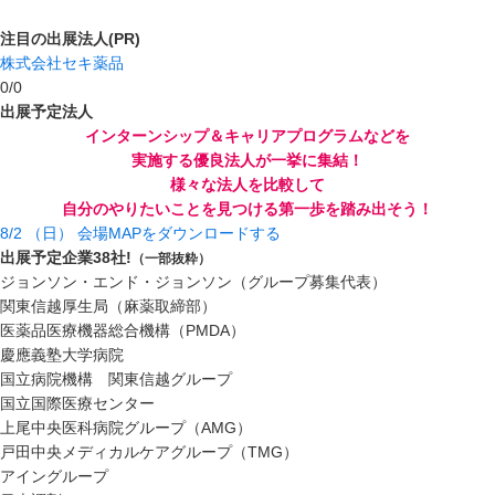
注目の出展法人(PR)
株式会社セキ薬品
0
/
0
出展予定法人
インターンシップ＆キャリアプログラムなどを
実施する優良法人が一挙に集結！
様々な法人を比較して
自分のやりたいことを見つける第一歩を踏み出そう！
8/2
（日）
会場MAPをダウンロードする
出展予定企業
38
社!
（一部抜粋）
ジョンソン・エンド・ジョンソン（グループ募集代表）
関東信越厚生局（麻薬取締部）
医薬品医療機器総合機構（PMDA）
慶應義塾大学病院
国立病院機構 関東信越グループ
国立国際医療センター
上尾中央医科病院グループ（AMG）
戸田中央メディカルケアグループ（TMG）
アイングループ