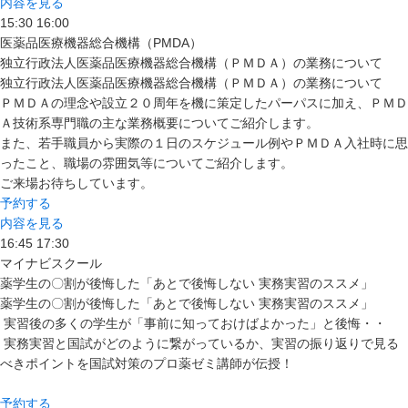
内容を見る
15:30
16:00
医薬品医療機器総合機構（PMDA）
独立行政法人医薬品医療機器総合機構（ＰＭＤＡ）の業務について
独立行政法人医薬品医療機器総合機構（ＰＭＤＡ）の業務について
ＰＭＤＡの理念や設立２０周年を機に策定したパーパスに加え、ＰＭＤ
Ａ技術系専門職の主な業務概要についてご紹介します。
また、若手職員から実際の１日のスケジュール例やＰＭＤＡ入社時に思
ったこと、職場の雰囲気等についてご紹介します。
ご来場お待ちしています。
予約する
内容を見る
16:45
17:30
マイナビスクール
薬学生の〇割が後悔した「あとで後悔しない 実務実習のススメ」
薬学生の〇割が後悔した「あとで後悔しない 実務実習のススメ」
実習後の多くの学生が「事前に知っておけばよかった」と後悔・・
実務実習と国試がどのように繋がっているか、実習の振り返りで見る
べきポイントを国試対策のプロ薬ゼミ講師が伝授！
予約する