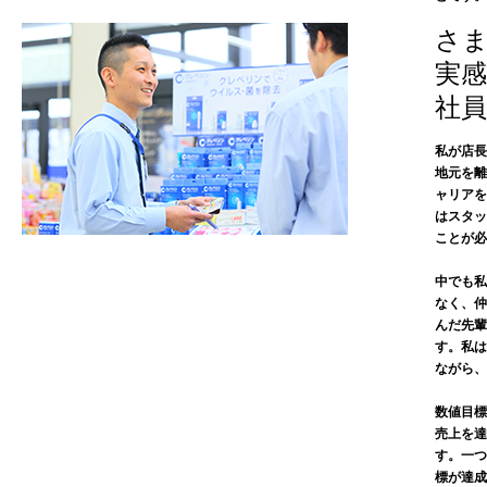
さ
実感
社
私が店長
地元を離
ャリアを
はスタッ
ことが必
中でも私
なく、仲
んだ先輩
す。私は
ながら、
数値目標
売上を達
す。一つ
標が達成