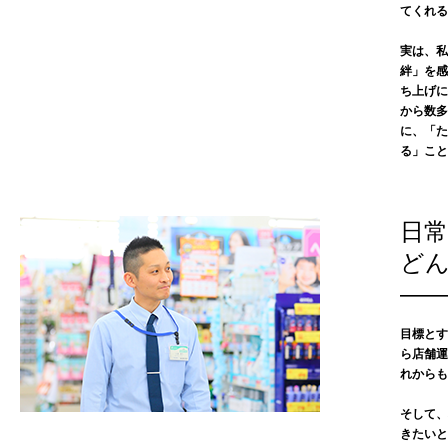
てくれる
実は、私
絆」を感
ち上げに
から数多
に、「た
る」こと
日
ど
——
目標とす
ら店舗運
れからも
そして、
きたいと