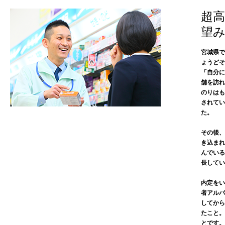
超
望
宮城県で
ょうどそ
「自分に
舗を訪れ
のりはも
されてい
た。
その後、
き込まれ
んでいる
長してい
内定をい
者アルバ
してから
たこと。
とです。