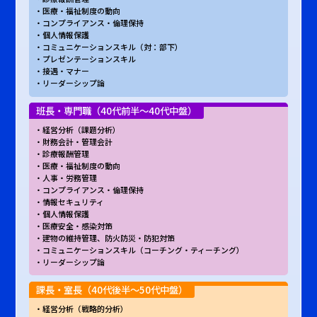
医療・福祉制度の動向
コンプライアンス・倫理保持
個人情報保護
コミュニケーションスキル（対：部下）
プレゼンテーションスキル
接遇・マナー
リーダーシップ論
班長・専門職（40代前半～40代中盤）
経営分析（課題分析）
財務会計・管理会計
診療報酬管理
医療・福祉制度の動向
人事・労務管理
コンプライアンス・倫理保持
情報セキュリティ
個人情報保護
医療安全・感染対策
建物の維持管理、防火防災・防犯対策
コミュニケーションスキル（コーチング・ティーチング）
リーダーシップ論
課長・室長（40代後半～50代中盤）
経営分析（戦略的分析）