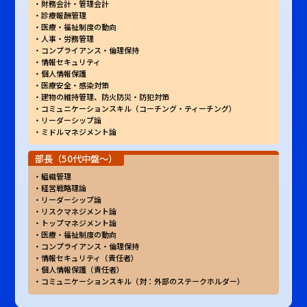
財務会計・管理会計
診療報酬管理
医療・福祉制度の動向
人事・労務管理
コンプライアンス・倫理保持
情報セキュリティ
個人情報保護
医療安全・感染対策
建物の維持管理、防火防災・防犯対策
コミュニケーションスキル（コーチング・ティーチング）
リーダーシップ論
ミドルマネジメント論
部長（50代中盤～）
組織管理
経営戦略理論
リーダーシップ論
リスクマネジメント論
トップマネジメント論
医療・福祉制度の動向
コンプライアンス・倫理保持
情報セキュリティ（責任者）
個人情報保護（責任者）
コミュニケーションスキル（対：外部のステークホルダー）