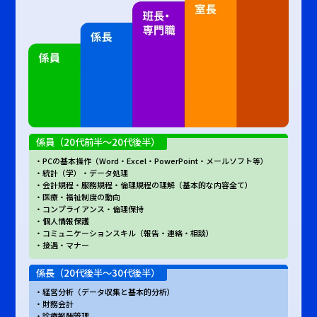
係員（20代前半～20代後半）
PCの基本操作（Word・Excel・PowerPoint・メールソフト等）
統計（学）・データ処理
会計規程・服務規程・倫理規程の理解（基本的な内容全て）
医療・福祉制度の動向
コンプライアンス・倫理保持
個人情報保護
コミュニケーションスキル（報告・連絡・相談）
接遇・マナー
係長（20代後半～30代後半）
経営分析（データ収集と基本的分析）
財務会計
診療報酬管理