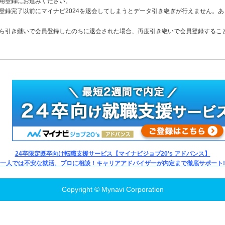
利用登録にお進みください。
員登録完了以前にマイナビ2024を退会してしまうとデータ引き継ぎが行えません。
4から引き継いで会員登録したのちに退会された場合、再度引き継いで会員登録するこ
24卒限定既卒向け転職支援サービス【マイナビジョブ20's アドバンス】
一人では不安な就活、プロに相談！キャリアアドバイザーが内定まで徹底サポート!
Copyright © Mynavi Corporation