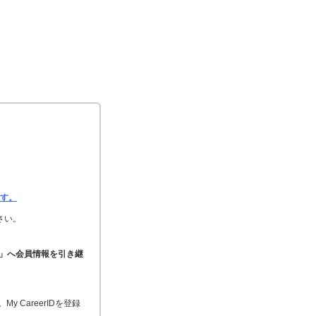
ます。
さい。
25」へ会員情報を引き継
 CareerIDを登録