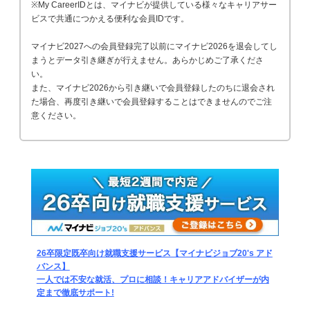
※My CareerIDとは、マイナビが提供している様々なキャリアサー
ビスで共通につかえる便利な会員IDです。
マイナビ2027への会員登録完了以前にマイナビ2026を退会してし
まうとデータ引き継ぎが行えません。あらかじめご了承くださ
い。
また、マイナビ2026から引き継いで会員登録したのちに退会され
た場合、再度引き継いで会員登録することはできませんのでご注
意ください。
26卒限定既卒向け就職支援サービス【マイナビジョブ20's アド
バンス】
一人では不安な就活、プロに相談！キャリアアドバイザーが内
定まで徹底サポート!