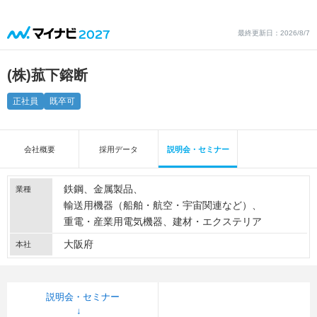
最終更新日：2026/8/7
(株)菰下鎔断
正社員
既卒可
会社概要
採用データ
説明会・セミナー
鉄鋼
金属製品
業種
輸送用機器（船舶・航空・宇宙関連など）
重電・産業用電気機器
建材・エクステリア
大阪府
本社
説明会・セミナー