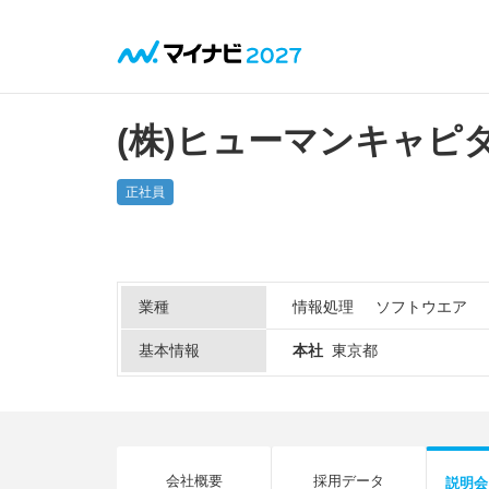
(株)ヒューマンキャピ
正社員
業種
情報処理
ソフトウエア
基本情報
本社
東京都
会社概要
採用データ
説明会