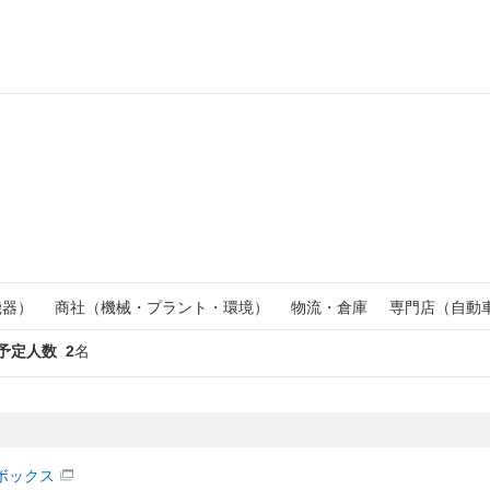
機器）
商社（機械・プラント・環境）
物流・倉庫
専門店（自動
予定人数
2
名
ボックス