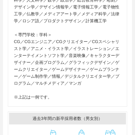
科学／人文科学／数学／政治学／総合教育科学／彫刻／
・ランカスター大学大学院
デザイン学／デザイン情報学／電子情報工学／電子物性
工学／仏教学／メディアアート学／メディア科学／法律
＜海外大学＞
学／ロシア語／プロダクトデザイン／計算機工学
・上海大学
・バーリ大学
＜専門学校：学科＞
・ポーランド日本情報工科大学
CG／CGエンジニア／CGクリエイター／CGスペシャリ
・香港科技大学
スト学／アニメ・イラスト学／イラストレーション／エ
ンターテイメントソフト学／音楽映像／キャラクターデ
ザイナー／企画プログラム／グラフィックデザイン／ゲ
ームクリエイター／ゲームデザイナー／ゲームプランナ
ー／ゲーム制作学／情報／デジタルクリエイター学／プ
ログラム／マルチメディア／マンガ
※上記は一例です。
過去3年間の新卒採用者数（男女別）