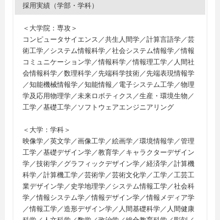
学、東京理科大学、同志社大学、富山大学、長岡造形大
採用実績（学部・学科）
学、日本大学、一橋大学、文教大学、別府大学、法政大
学、武蔵野美術大学、安田女子大学、立命館大学、早稲
＜大学院：専攻＞
田大学
コンピュータサイエンス／共生人間学／計算言語学／芸
＜短大・高専・専門学校＞
術工学／システム情報科学／社会システム情報学／情報
愛知産業大学短期大学、アミューズメントメディア総合
コミュニケーション学／情報科学／情報理工学／人間社
学院、ＥＣＣコンピュータ専門学校、大阪アニメーショ
会情報科学／数理科学／先端科学技術／先端表現情報学
ンカレッジ専門学校、ＯＣＡ大阪デザイン＆テクノロジ
／知能機械情報学／知能情報／電子システム工学／物理
ー専門学校、神戸電子専門学校、中国デザイン専門学
学及応用物理学／未来ロボティクス／生産・環境生物／
校、東京コミュニケーションアート専門学校、東京デザ
工学／基礎工学／ソフトウェアエンジニアリング
イン専門学校、東北電子専門学校、苫小牧工業高等専門
学校、トライデントコンピュータ専門学校、日本工学院
＜大学：学科＞
専門学校、日本工学院八王子専門学校、専門学校日本デ
映像学／英文学／画像工学／絵画学／環境情報学／管理
ザイナー学院、日本電子専門学校、ＨＡＬ大阪、ＨＡＬ
工学／基礎デザイン学／教育学／キャラクターデザイン
東京、ＨＡＬ名古屋、横浜デザイン学院、専門学校北海
学／技術学／グラフィックデザイン学／経済学／計算機
道サイバークリエイターズ大学校
科学／計算機工学／芸術学／芸術文化学／工学／工芸工
＜海外大学院＞
業デザイン学／史学地理学／システム情報工学／社会科
・カーネギーメロン大学大学院
学／情報システム学／情報デザイン学／情報メディア学
・国立交通大学大学院
／情報工学／造形デザイン学／人間基礎科学／人間健康
・バーミンガム大学大学院