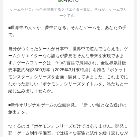
■プロジェクトマネージャー
ゲームをゼロから企画開発するクリエイター集団。それが、ゲームフリ
大規模ゲーム開発プロジェクト『ポケットモンスター』シ
ークです。
リーズを、定めたクオリティとスケジュールで完成～リリ
ースできるように、社内外の関係者と連携を取りながら進
■世界中の人々が、夢中になる。そんなゲームを、あなたの手
行管理を行います。
で。
自分がつくったゲームが日本中、世界中で遊んでもらえる。ゲ
ームクリエイターなら誰もが夢見るそんな未来を実現できま
す。ゲームフリークは、9つの言語で展開され、全世界累計販
売本数約3億3300万本（2025年3月末時点）を誇る『ポケット
モンスター』シリーズを企画・開発してきました。これまでに
なかった新しい『ポケモン』シリーズタイトルを、私たちと一
緒に生み出しませんか。
■新作オリジナルゲームの企画開発。『新しい軸となる遊びの
創出』を。
つくるのは『ポケモン』シリーズだけではありません。開発１
部「ゲーム制作準備室」では様々な実験と試作を繰り返しなが