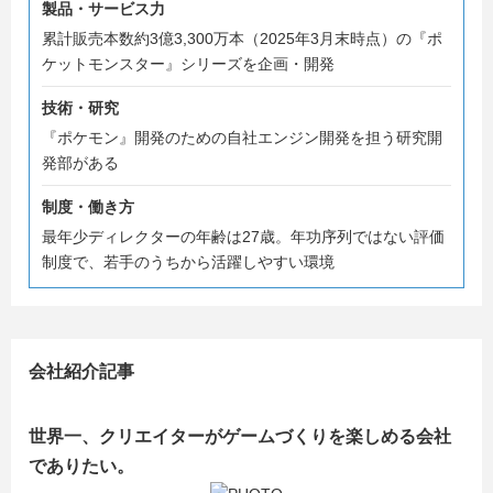
■プランナー
製品・サービス力
クリエイティブだけではなくロジックも駆使して、新しい
累計販売本数約3億3,300万本（2025年3月末時点）の『ポ
体験を追求する仕事です。
ケットモンスター』シリーズを企画・開発
新たなゲーム開発における遊びの提案や世界観の設定、担
当部分の仕様策定、実装の取り回し、デバッグなどをおこ
技術・研究
ないます。
『ポケモン』開発のための自社エンジン開発を担う研究開
発部がある
■テクニカルアーティスト
モデルやモーションの制作工程を効率化し、品質を高める
制度・働き方
ための技術導入を行う仕事です。
最年少ディレクターの年齢は27歳。年功序列ではない評価
デザイナーワークフローやデータフローの構築、各種DCC
制度で、若手のうちから活躍しやすい環境
ツールに対してのプラグイン開発および運用サポート、次
世代表現の研究/検証など、テクニカルアーティスト業務全
般を担います。
会社紹介記事
■人事・採用
人材採用を中心に、評価・教育研修・制度・規程などの人
事業務全般に携わります。
世界一、クリエイターがゲームづくりを楽しめる会社
メイン業務としてはゲーム開発職の採用を行います。
でありたい。