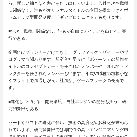
ら、新しい軸となる遊びを作り出しています。入社年次や職種
に関係なく、誰もがオリジナルタイトルの企画を提出できるボ
トムアップ型開発制度、「ギアプロジェクト」もあります。
■年次、職種、関係なし。誰もが自由にアイデアを出せる。実
行できる。
企画にはプランナーだけでなく、グラフィックデザイナーやプ
ログラマも関わります。新卒入社早々に『ポケモン』の新作タ
イトルのコンセプトアートを任されたメンバーや、20代でディ
レクターを任されたメンバーもいます。年次や職種の垣根がな
くフラットで風通しが良い社風が、ゲームフリークの長所で
す。
■進化しつづける、開発環境。自社エンジンの開発も担う、研
究開発部がある。
ハードやソフトの進化に伴い、技術の高度化や多様化が求めら
れています。研究開発部では専門性の高いエンジニアリング環
境を整備し、ライブラリの再構築、『ポケモン』開発のための