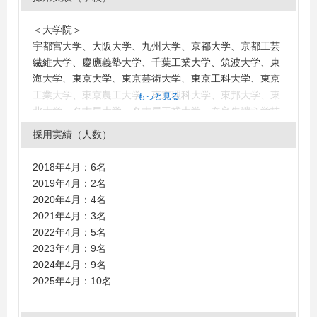
＜大学院＞
宇都宮大学、大阪大学、九州大学、京都大学、京都工芸
繊維大学、慶應義塾大学、千葉工業大学、筑波大学、東
海大学、東京大学、東京芸術大学、東京工科大学、東京
工業大学、東京農工大学、東京理科大学、東邦大学、東
もっと見る
北大学、名古屋大学、名古屋工業大学、奈良先端科学技
術大学院大学、北陸先端科学技術大学院大学、明治大
採用実績（人数）
学、早稲田大学
＜大学＞
2018年4月：6名
青山学院大学、茨城大学、大阪大学、大阪芸術大学、関
2019年4月：2名
西学院大学、九州大学、九州工業大学、京都市立芸術大
2020年4月：4名
学、近畿大学、慶應義塾大学、神戸大学、国際基督教大
2021年4月：3名
学、国士舘大学、駒澤大学、芝浦工業大学、女子美術大
2022年4月：5名
学、拓殖大学、多摩美術大学、千葉大学、千葉工業大
2023年4月：9名
学、中京大学、筑波大学、帝京大学、デジタルハリウッ
2024年4月：9名
ド大学、電気通信大学、東海大学、東京大学、東京外国
2025年4月：10名
語大学、東京芸術大学、東京工科大学、東京工芸大学、
東京国際工科専門職大学、東京造形大学、東京都市大