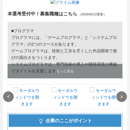
本選考受付中！募集職種はこちら
（2026/02/12更新）
■プログラマ
プログラマには、「ゲームプログラマ」と「システムプロ
グラマ」の2つのコースがあります。
ゲームプログラマは、技術と工夫を尽くした作品開発で遊
びの面白さをつくります。
システムプログラマは、専門技術の導入や開発環境の構築
でタイトルを支援します。
もっと見る
■グラフィックデザイナー
ゲームのデザインを行ったり、実装するモデルやモーショ
ンを制作したりする業務です。
Previous
Next
ゲームの企画意図を理解し、自らも提案しながら舞台や世
界観と結びついたグラフィックやキャラクターを生み出し
ます。
企業のここがポイント