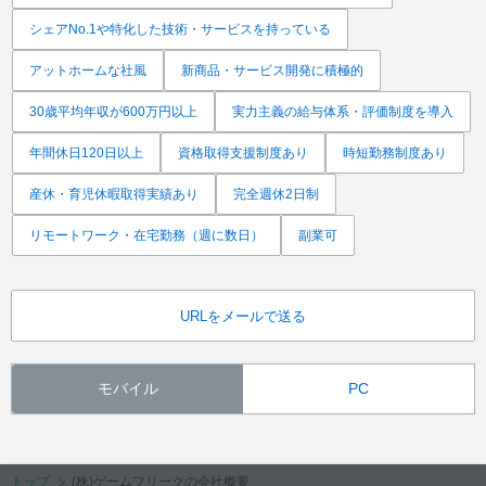
シェアNo.1や特化した技術・サービスを持っている
アットホームな社風
新商品・サービス開発に積極的
30歳平均年収が600万円以上
実力主義の給与体系・評価制度を導入
年間休日120日以上
資格取得支援制度あり
時短勤務制度あり
産休・育児休暇取得実績あり
完全週休2日制
リモートワーク・在宅勤務（週に数日）
副業可
URLをメールで送る
モバイル
PC
トップ
(株)ゲームフリークの会社概要