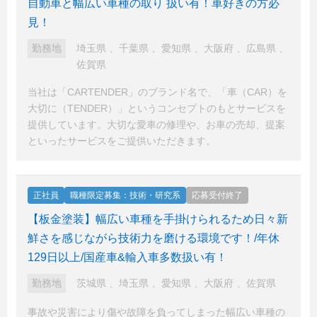
自動車と幅広い車種の取り 扱い有！車好きの方必
見！
勤務地
埼玉県
、
千葉県
、
愛知県
、
大阪府
、
広島県
、
佐賀県
当社は「CARTENDER」のブランド名で、「車（CAR）を
大切に（TENDER）」というコンセプトのもとサービスを
提供しています。大切な愛車の修理や、お車の売却、提案
といったサービスをご提供いただきます。
正社員
職種限定募集：技術・研究系
応募受付終了
【板金塗装】幅広い車種を手掛けられるため日々新
鮮さを感じながら技術力を磨ける環境です！/年休
129日以上/国産車&輸入車多数扱い有！
勤務地
茨城県
、
埼玉県
、
愛知県
、
大阪府
、
佐賀県
事故や災害により傷や故障を負ってしまった幅広い車種の