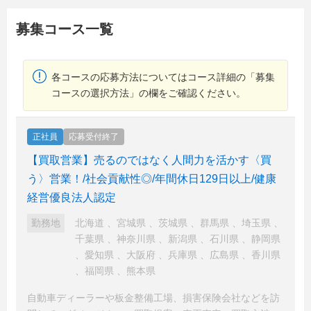
募集コース一覧
各コースの応募方法についてはコース詳細の「募集
コースの選択方法」の欄をご確認ください。
正社員
応募受付終了
【買取営業】売るのではなく人間力を活かす〈買
う〉営業！/社会貢献性◎/年間休日129日以上/健康
経営優良法人認定
勤務地
北海道
、
宮城県
、
茨城県
、
群馬県
、
埼玉県
、
千葉県
、
神奈川県
、
新潟県
、
石川県
、
静岡県
、
愛知県
、
大阪府
、
兵庫県
、
広島県
、
香川県
、
福岡県
、
熊本県
自動車ディーラーや板金整備工場、損害保険会社などを訪