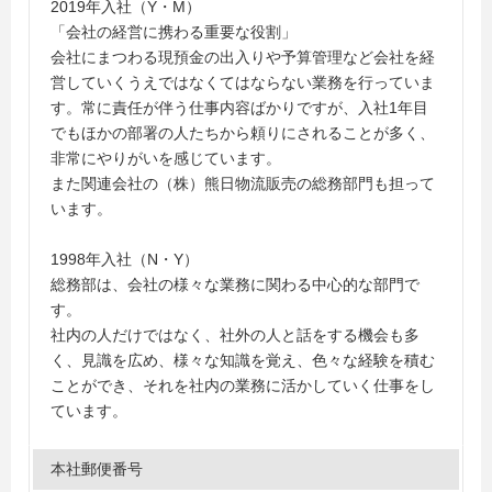
2019年入社（Y・M）
「会社の経営に携わる重要な役割」
会社にまつわる現預金の出入りや予算管理など会社を経
営していくうえではなくてはならない業務を行っていま
す。常に責任が伴う仕事内容ばかりですが、入社1年目
でもほかの部署の人たちから頼りにされることが多く、
非常にやりがいを感じています。
また関連会社の（株）熊日物流販売の総務部門も担って
います。
1998年入社（N・Y）
総務部は、会社の様々な業務に関わる中心的な部門で
す。
社内の人だけではなく、社外の人と話をする機会も多
く、見識を広め、様々な知識を覚え、色々な経験を積む
ことができ、それを社内の業務に活かしていく仕事をし
ています。
本社郵便番号