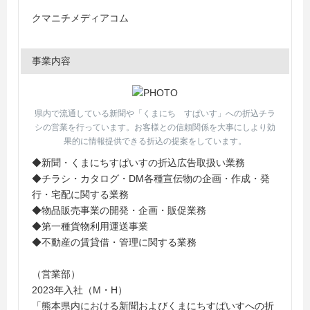
クマニチメディアコム
事業内容
県内で流通している新聞や「くまにち すぱいす」への折込チラ
シの営業を行っています。お客様との信頼関係を大事にしより効
果的に情報提供できる折込の提案をしています。
◆新聞・くまにちすぱいすの折込広告取扱い業務
◆チラシ・カタログ・DM各種宣伝物の企画・作成・発
行・宅配に関する業務
◆物品販売事業の開発・企画・販促業務
◆第一種貨物利用運送事業
◆不動産の賃貸借・管理に関する業務
（営業部）
2023年入社（M・H）
「熊本県内における新聞およびくまにちすぱいすへの折