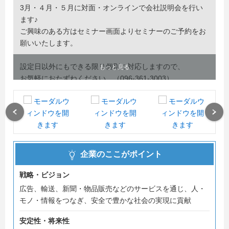
3月・４月・５月に対面・オンラインで会社説明会を行い
ます♪
ご興味のある方はセミナー画面よりセミナーのご予約をお
願いいたします。
設定日以外にもできる限り個別に対応しますので、
もっと見る
お気軽におたずねください。（096-361-3003）
Previous
Next
企業のここがポイント
戦略・ビジョン
広告、輸送、新聞・物品販売などのサービスを通じ、人・
モノ・情報をつなぎ、安全で豊かな社会の実現に貢献
安定性・将来性