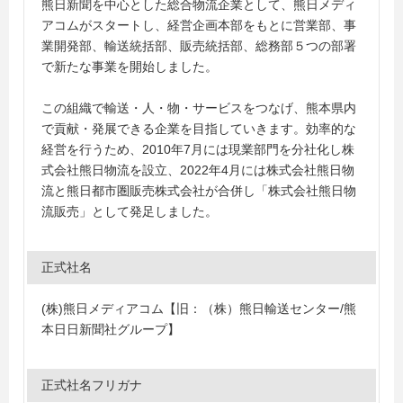
熊日新聞を中心とした総合物流企業として、熊日メディ
アコムがスタートし、経営企画本部をもとに営業部、事
業開発部、輸送統括部、販売統括部、総務部５つの部署
で新たな事業を開始しました。
この組織で輸送・人・物・サービスをつなげ、熊本県内
で貢献・発展できる企業を目指していきます。効率的な
経営を行うため、2010年7月には現業部門を分社化し株
式会社熊日物流を設立、2022年4月には株式会社熊日物
流と熊日都市圏販売株式会社が合併し「株式会社熊日物
流販売」として発足しました。
正式社名
(株)熊日メディアコム【旧：（株）熊日輸送センター/熊
本日日新聞社グループ】
正式社名フリガナ