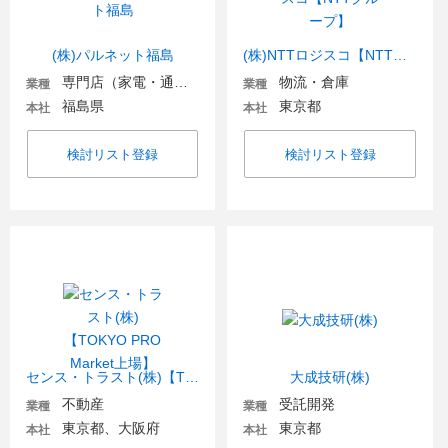
(株)パルネット福島
(株)NTTロジスコ【NTTグループ】
専門店（家電・通信・OA機器）
物流・倉庫
業種
業種
福島県
東京都
本社
本社
検討リスト登録
検討リスト登録
センス・トラスト(株)【TOKYO PRO Market上場】
大成技研(株)
不動産
受託開発
業種
業種
東京都、大阪府
東京都
本社
本社