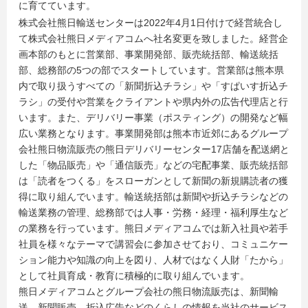
に育てています。
株式会社熊日輸送センターは2022年4月1日付けで経営統合し
て株式会社熊日メディアコムへ社名変更を致しました。経営企
画本部のもとに営業部、事業開発部、販売統括部、輸送統括
部、総務部の5つの部でスタートしています。営業部は熊本県
内で取り扱うすべての「新聞折込チラシ」や「すぱいす折込チ
ラシ」の受付や営業をクライアントや県内外の広告代理店と行
います。また、デリバリー事業（ポスティング）の開発など幅
広い業務となります。事業開発部は熊本市近郊にあるグループ
会社熊日物流販売の熊日デリバリーセンター17店舗を配送網と
した「物品販売」や「通信販売」などの宅配事業、販売統括部
は「読者をつくる」をスローガンとして新聞の新規購読者の獲
得に取り組んでいます。輸送統括部は新聞や折込チラシなどの
輸送業務の管理、総務部では人事・労務・経理・福利厚生など
の業務を行っています。熊日メディアコムでは新入社員や若手
社員を様々なテーマで講習会に参加させており、コミュニケー
ション能力や知識の向上を図り、人材ではなく人財「たから」
として社員育成・教育に積極的に取り組んでいます。
熊日メディアコムとグループ会社の熊日物流販売は、新聞輸
送、新聞販売、折込広告などのくらしの情報を当社のサービス