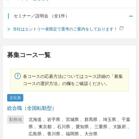
セミナー／説明会
（全1件）
当社はエントリー者限定で選考のご案内をしております！
募集コース一覧
各コースの応募方法についてはコース詳細の「募集
コースの選択方法」の欄をご確認ください。
正社員
総合職（全国転勤型）
勤務地
北海道
、
岩手県
、
宮城県
、
群馬県
、
埼玉県
、
千葉
県
、
東京都
、
石川県
、
愛知県
、
三重県
、
大阪府
、
広島県
、
香川県
、
福岡県
、
大分県