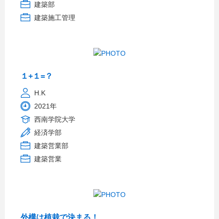
建築部
建築施工管理
１+１=？
H.K
2021年
西南学院大学
経済学部
建築営業部
建築営業
外構は植栽で決まる！