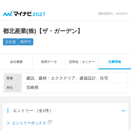
最終更新日：2026/8/7
都北産業(株)【ザ・ガーデン】
正社員
既卒可
会社概要
採用データ
説明会・セミナー
先輩情報
建設
建材・エクステリア
建築設計
住宅
業種
宮崎県
本社
エントリー
（全1件）
エントリーボックス