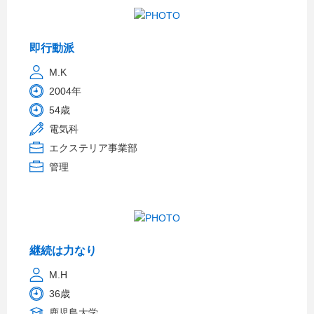
即行動派
M.K
2004年
54歳
電気科
エクステリア事業部
管理
継続は力なり
M.H
36歳
鹿児島大学