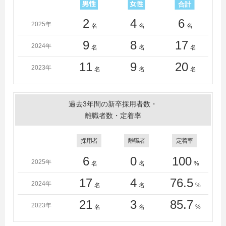
京国際大学、東京造形大学、東京農業大学、同志社大
学、同志社女子大学、東洋大学、獨協大学、鳥取大学、
2
4
6
2025年
名
名
名
名古屋市立大学、奈良教育大学、奈良女子大学、南山大
学、日本大学、日本女子大学、阪南大学、兵庫県立大
9
8
17
2024年
名
名
名
学、広島大学、広島経済大学、福岡大学、文教大学、法
政大学、武蔵大学、武蔵野美術大学、明治大学、明治学
11
9
20
2023年
名
名
名
院大学、名城大学、桃山学院大学、横浜国立大学、横浜
市立大学、立教大学、立正大学、立命館大学、龍谷大
学、和歌山大学、早稲田大学
過去3年間の新卒採用者数・
＜短大・高専・専門学校＞
離職者数・定着率
大阪ＩＴプログラミング＆会計専門学校天王寺校、大阪
ＩＴプログラミング＆会計専門学校、大阪工業技術専門
採用者
離職者
定着率
学校、大阪電子専門学校、大阪府立南大阪高等職業技術
専門校、大原簿記法律専門学校梅田校、大原簿記法律専
6
0
100
2025年
名
名
%
門学校柏校、大原簿記法律観光専門学校金沢校、大原簿
記法律専門学校難波校、大原ビジネス公務員専門学校福
17
4
76.5
2024年
名
名
%
井校、近畿大学工業高等専門学校、東京ＩＴプログラミ
21
3
85.7
ング＆会計専門学校、東京電子専門学校、奈良工業高等
2023年
名
名
%
専門学校、日本工学院八王子専門学校、和歌山工業高等