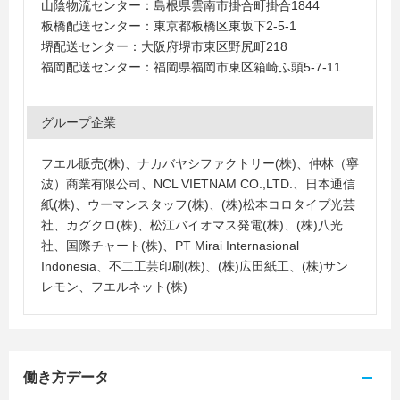
山陰物流センター：島根県雲南市掛合町掛合1844
板橋配送センター：東京都板橋区東坂下2-5-1
堺配送センター：大阪府堺市東区野尻町218
福岡配送センター：福岡県福岡市東区箱崎ふ頭5-7-11
グループ企業
フエル販売(株)、ナカバヤシファクトリー(株)、仲林（寧
波）商業有限公司、NCL VIETNAM CO.,LTD.、日本通信
紙(株)、ウーマンスタッフ(株)、(株)松本コロタイプ光芸
社、カグクロ(株)、松江バイオマス発電(株)、(株)八光
社、国際チャート(株)、PT Mirai Internasional
Indonesia、不二工芸印刷(株)、(株)広田紙工、(株)サン
レモン、フエルネット(株)
働き方データ