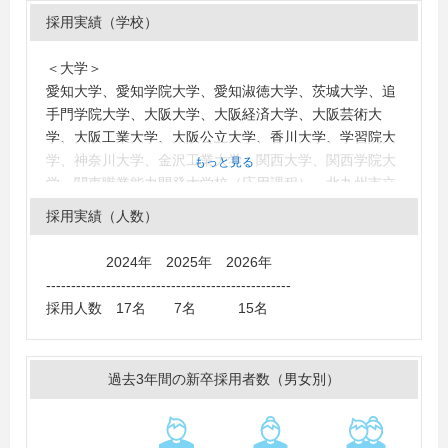
採用実績（学校）
＜大学＞
愛知大学、愛知学院大学、愛知淑徳大学、茨城大学、追
手門学院大学、大阪大学、大阪経済大学、大阪芸術大
学、大阪工業大学、大阪公立大学、香川大学、学習院大
学、神奈川大学、金沢工業大学、関西大学、関西学院大
もっと見る
学、関東職業能力開発大学校（応用課程）、北九州市立
大学、吉備国際大学、京都大学、京都外国語大学、京都
採用実績（人数）
工芸繊維大学、京都産業大学、京都精華大学、近畿大
学、熊本大学、久留米大学、群馬県立女子大学、慶應義
2024年 2025年 2026年
塾大学、甲南大学、神戸大学、神戸学院大学、神戸芸術
-------------------------------------------------
工科大学、公立鳥取環境大学、國學院大學、国士舘大
採用人数 17名 7名 15名
学、駒澤大学、産業能率大学、滋賀大学、島根大学、十
文字学園女子大学、女子美術大学、成蹊大学、成城大
学、西南学院大学、摂南大学、専修大学、創価大学、大
過去3年間の新卒採用者数（男女別）
東文化大学、多摩美術大学、千葉大学、中央大学、中京
大学、筑波大学、帝塚山大学、帝塚山学院大学、東海大
学、東京外国語大学、東京経済大学、東京工芸大学、東