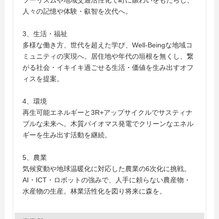
ツーリズムや地域交通活性化で町に賑わいをもたらし、
人々の記憶や体験・叡智を次代へ。
3、生活・福祉
多様な働き方、世代を超えた学び、Well-Beingな地域コ
ミュニティの実現へ。居住地や年代の垣根を無くし、繋
がる社会・イキイキ過ごせる生活・価値を生み出すオフ
ィスを提案。
4、環境
再生可能エネルギーと3R+アップサイクルでサスティナ
ブルな未来へ。木質バイオマス発電でクリーンなエネル
ギーを生み出す活動を継続。
5、農業
気候変動や地球温暖化に対応した農業の6次化に挑戦。
AI・ICT・ロボットの強みで、人手に頼らない農産物・
水産物の生産。林業活性化を図り将来に森を。