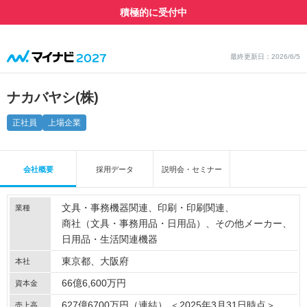
積極的に受付中
最終更新日：2026/6/5
ナカバヤシ(株)
正社員
上場企業
会社概要
採用データ
説明会・セミナー
文具・事務機器関連
印刷・印刷関連
業種
商社（文具・事務用品・日用品）
その他メーカー
日用品・生活関連機器
東京都、大阪府
本社
66億6,600万円
資本金
627億6700万円（連結） ＜2025年3月31日時点＞
売上高