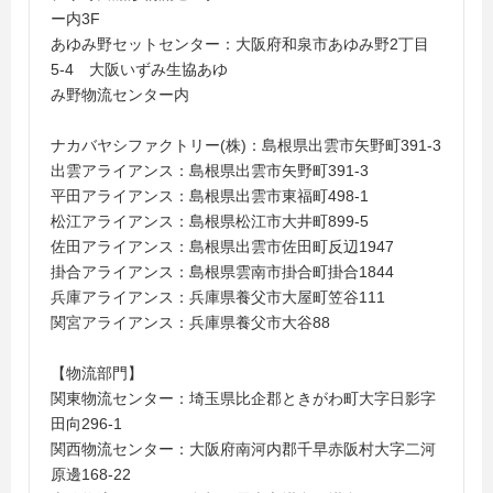
ー内3F
あゆみ野セットセンター：大阪府和泉市あゆみ野2丁目
5-4 大阪いずみ生協あゆ
み野物流センター内
ナカバヤシファクトリー(株)：島根県出雲市矢野町391-3
出雲アライアンス：島根県出雲市矢野町391-3
平田アライアンス：島根県出雲市東福町498-1
松江アライアンス：島根県松江市大井町899-5
佐田アライアンス：島根県出雲市佐田町反辺1947
掛合アライアンス：島根県雲南市掛合町掛合1844
兵庫アライアンス：兵庫県養父市大屋町笠谷111
関宮アライアンス：兵庫県養父市大谷88
【物流部門】
関東物流センター：埼玉県比企郡ときがわ町大字日影字
田向296-1
関西物流センター：大阪府南河内郡千早赤阪村大字二河
原邊168-22