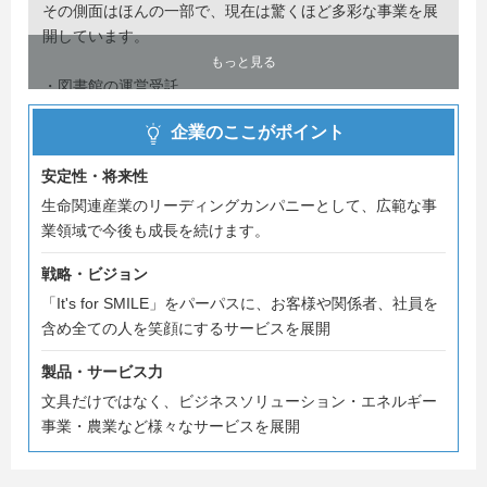
その側面はほんの一部で、現在は驚くほど多彩な事業を展
開しています。
もっと見る
・図書館の運営受託
・自社アプリの開発
企業のここがポイント
・生徒手帳の作成
・完全オーダーメイドのシュレッダー
安定性・将来性
・農業（にんにくの生産）
生命関連産業のリーディングカンパニーとして、広範な事
・エネルギー事業（太陽光・バイオマス発電）
業領域で今後も成長を続けます。
・お祭りのプロデュース
戦略・ビジョン
説明会では、上記のような皆さんが知らない当社のことを
「It's for SMILE」をパーパスに、お客様や関係者、社員を
余すことなくお伝えしております！
含め全ての人を笑顔にするサービスを展開
ベンチャーマインドを持ち、「1＋1」＝∞を生み出す、
製品・サービス力
ナカバヤシに少しでも魅力を感じていただけた方は、
文具だけではなく、ビジネスソリューション・エネルギー
エントリーお願い致します！
事業・農業など様々なサービスを展開