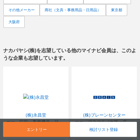
その他メーカー
商社（文具・事務用品・日用品）
東京都
大阪府
ナカバヤシ(株)
を志望している他のマイナビ会員は、このよ
うな企業も志望しています。
(株)永昌堂
(株)ブレーンセンター
印刷・事務機器・日用品
マスコミ（出版・広告）
業種
業種
エントリー
検討リスト登録
滋賀県
東京都 、大阪府
本社
本社