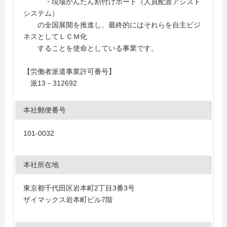
・現場かんたん割付けボード（人員配置アシスト
システム）
の全国展開を推進し、最終的にはそれらを自主ビジ
ネスとしてＬＣＭ化
することを使命としている事業です。
【労働者派遣事業許可番号】
派13－312692
本社郵便番号
101-0032
本社所在地
東京都千代田区岩本町2丁目3番3号
ザイマックス岩本町ビル7階