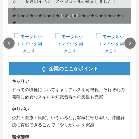
☆ ９月のイベントスケジュールが確定しました！
☆
★☆★☆★☆★☆★☆★☆★☆★☆★☆★☆★☆★☆★☆
もっと見る
★
こんにちは！エフコムマーケティング採用担当の斎藤で
す。
Previous
Next
当社の採用ページにアクセスして頂き、ありがとうござい
ます。
企業のここがポイント
こんな想い↓を叶えたいあなたに是非とも聴いていただき
たい内容となっております。
キャリア
すべての職種についてキャリアパスを可視化、それぞれの
○「お客様から『ありがとう』と言われたい」という想
職種に必要なスキルや知識習得への支援も充実
いをお持ちの方
○「自分自身の成長」を大切にされる方
やりがい
○「働きやすさ」を重視される方
公共・医療・民間、いろいろなお客様に寄り添い、課題解
決に貢献できることで『やりがい』を実感
※弊社社員との交流も可能です
職場環境