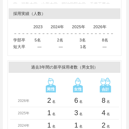
学、福島大学、山形大学、明治学院大学、千葉工業大
学、千葉商科大学、成城大学、拓殖大学、獨協大学、明
採用実績（人数）
治大学、青山学院大学、工学院大学、東京情報大学、近
畿大学、駒澤大学、神戸親和女子大学、和光大学、東北
2023 2024年 2025年 2026年
文化学園大学、福岡女学院大学、文教大学
－－－－－－－－－－－－－－－－－－－－－－－－－
学部卒 5名 2名 3名 8名
短大卒 ― ― 1名 ―
過去3年間の新卒採用者数（男女別）
2
6
8
2026年
名
名
名
1
3
4
2025年
名
名
名
1
1
2
2024年
名
名
名