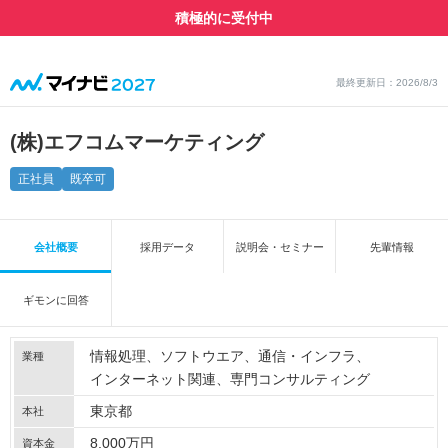
積極的に受付中
最終更新日：2026/8/3
(株)エフコムマーケティング
正社員
既卒可
会社概要
採用データ
説明会・セミナー
先輩情報
ギモンに回答
情報処理
ソフトウエア
通信・インフラ
業種
インターネット関連
専門コンサルティング
東京都
本社
8,000万円
資本金