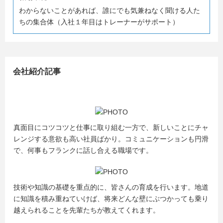
当社にご興味のある方は、まずはマイナビよりエントリー
わからないことがあれば、誰にでも気兼ねなく聞ける人た
をお願いいたします！
ちの集合体（入社１年目はトレーナーがサポート）
会社紹介記事
真面目にコツコツと仕事に取り組む一方で、新しいことにチャ
レンジする意欲も高い社員ばかり。コミュニケーションも円滑
で、何事もフランクに話し合える職場です。
技術や知識の基礎を重点的に、皆さんの育成を行います。地道
に知識を積み重ねていけば、将来どんな壁にぶつかっても乗り
越えられることを先輩たちが教えてくれます。