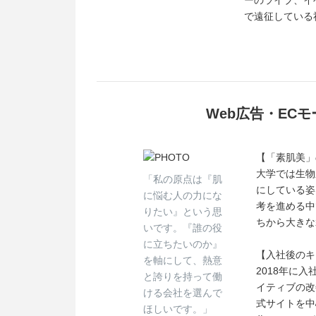
ーのライブ、イ
で遠征している
Web広告・EC
【「素肌美」
大学では生物
「私の原点は『肌
にしている姿
に悩む人の力にな
考を進める中
りたい』という思
ちから大きな
いです。『誰の役
に立ちたいのか』
【入社後のキ
を軸にして、熱意
2018年に
と誇りを持って働
イティブの改
ける会社を選んで
式サイトを中
ほしいです。」