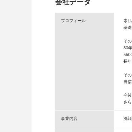
会社データ
プロフィール
素肌
基礎
その
30
55
長年
その
自信
今後
さら
事業内容
洗顔