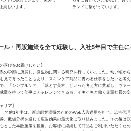
ベントに参加できます。海外ま
らずに貫いてきた姿勢が、長く
社員もいます。
ランドに繋がっています。
モール・再販施策を全て経験し、入社5年目で主任
の喜びをお届けしたい】
系の学部に所属し、微生物に関する研究を行っていました。幼い頃から
を見て育ったこともあり、スキンケア商品に携わる仕事をしたいと考え
で、「シンプルケア」「落とす美容」といった考え方に共感し、ヴァー
裁量を持って仕事にチャレンジできる点、イキイキと働く先輩社員の姿
ャリア】
入社して約1年半は、新規顧客獲得のためのWeb広告運用を担当。広告代
善、数値分析を通じて広告効果の最大化に取り組みました。その後はE
心とした再販施策を担当。お客様に継続して商品をご利用いただくため