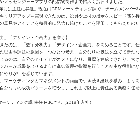
やメッセンジャーアプリの配信物制作まで幅広く携わりました。
22年には主任に昇進。現在はCRMマーケティング課で、チームメンバー
キャリアアップを実現できたのは、役員や上司の指示をスピード感を持
の意見やアイデアを積極的に発信し続けたことを評価してもらえたのだ
力」「デザイン・企画力」を磨く】
きたのは、「数字分析力」「デザイン・企画力」を高めることです。仕
た理由や課題の原因を一つひとつ考え、自分なりの仮説を立てて新たな
じるのは、自分のアイデアがカタチになり、目標を達成できたり、大き
ンバーが成果を出せるように進捗管理や指導を行うことが主な役割にな
にやりがいを感じています。
、マーケティングとマネジメントの両面で引き続き経験を積み、より高
自分なりの成功パターンを増やし、これまで以上に責任ある業務を任せ
マーケティング課 主任 M.K.さん（2018年入社）