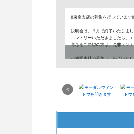
!!東京支店の募集を行っています!
説明会は、６月で終了いたしまし
エントリーいただきましたら、エ
選考をご希望の方は、是非エント
※福岡本社の募集は、終了いたし
Previous