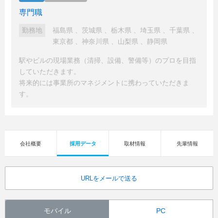
専門職
勤務地
福島県
、
茨城県
、
栃木県
、
埼玉県
、
千葉県
、
東京都
、
神奈川県
、
山梨県
、
静岡県
駅やビルの現場業務（清掃、設備、警備等）のプロを目指
していただきます。
将来的には事業所のマネジメントに携わっていただきま
す。
会社概要
採用データ
取材情報
先輩情報
URLをメールで送る
モバイル
PC