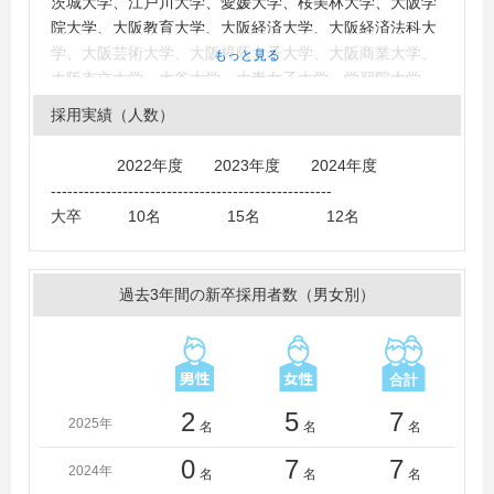
茨城大学、江戸川大学、愛媛大学、桜美林大学、大阪学
院大学、大阪教育大学、大阪経済大学、大阪経済法科大
学、大阪芸術大学、大阪樟蔭女子大学、大阪商業大学、
もっと見る
大阪市立大学、大谷大学、大妻女子大学、学習院大学、
神奈川大学、関西大学、関西外国語大学、関西学院大
採用実績（人数）
学、神田外語大学、関東学院大学、九州産業大学、九州
保健福祉大学、京都大学、京都外国語大学、京都産業大
2022年度 2023年度 2024年度
学、共立女子大学、杏林大学、近畿大学、慶應義塾大
---------------------------------------------------
学、恵泉女学園大学、甲南大学、甲南女子大学、神戸大
大卒 10名 15名 12名
学、神戸学院大学、神戸市外国語大学、神戸松蔭女子学
院大学、國學院大學、国士舘大学、駒澤大学、札幌大
学、静岡大学、静岡県立大学、実践女子大学、淑徳大
過去3年間の新卒採用者数（男女別）
学、城西大学、上智大学、昭和女子大学、白百合女子大
学、成蹊大学、成城大学、聖心女子大学、清泉女子大
学、摂南大学、大東文化大学、拓殖大学、多摩大学、玉
川大学、千葉商科大学、中央大学、中央学院大学、筑波
大学、津田塾大学、帝京大学、帝京平成大学、東海大
2
5
7
2025年
名
名
名
学、東海学園大学、東京家政学院大学、東京経済大学、
東京工科大学、東京女子大学、同志社大学、同志社女子
0
7
7
2024年
名
名
名
大学、東北学院大学、東洋大学、東洋英和女学院大学、