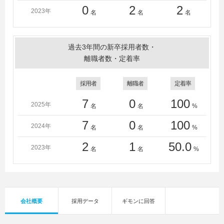
獨協大学、名古屋外国語大学、奈良女子大学、新潟大
0
2
2
2023年
名
名
名
学、二松学舎大学、日本大学、日本女子大学、阪南大
学、広島大学、広島経済大学、フェリス女学院大学、福
岡大学、佛教大学、文教大学、平安女学院大学、法政大
過去3年間の新卒採用者数・
学、松山大学、宮城大学、宮崎公立大学、武蔵野美術大
離職者数・定着率
学、明海大学、明治大学、明治学院大学、明星大学、桃
山学院大学、安田女子大学、山梨学院大学、横浜市立大
採用者
離職者
定着率
学、横浜美術大学、立教大学、立正大学、立命館大学、
龍谷大学、流通科学大学、流通経済大学（茨城）、和光
7
0
100
2025年
名
名
%
大学、早稲田大学
＜短大・高専・専門学校＞
7
0
100
2024年
名
名
%
上田安子服飾専門学校、大阪芸術大学附属大阪美術専門
2
1
50.0
学校、大阪国際大学短期大学部、大阪調理製菓専門学
2023年
名
名
%
校、専門学校大阪ビジネス・アカデミー、大原簿記専門
学校大阪校、織田調理師専門学校、鹿児島女子短期大
学、堺女子短期大学、実践女子大学短期大学部、淑徳大
学短期大学部、女子美術大学短期大学部、聖カタリナ大
会社概要
採用データ
ギモンに回答
学短期大学部、創造社デザイン専門学校、千葉経済大学
短期大学部、東京家政大学短期大学部、東京工学院専門