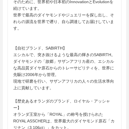
そのために、世界初や日本初のInnovationとEvolutionを
続けています。
世界で最高のダイヤモンドやジュエリーを探し出し、そ
れらの源流を世界で遡り、自ら調達してお届けしていま
す。
【自社ブランド、SABIRTH】
エシカルで、突き抜けるような最高の輝きのSABIRTH。
ダイヤモンドの「故郷」サザンアフリカ産の、エシカル
な高品質ダイヤ原石からのトレーサビリティを、世界に
先駆け2006年から管理。
現地で研磨を行い、サザンアフリカの人々の生活水準向
上に貢献しています。
【歴史あるオランダのブランド、ロイヤル・アッシャ
ー】
オランダ王室から「ROYAL」の称号を授けられた
ROYAL ASSCHERは、世界最大のダイヤモンド原石「カ
リナン（3,106ct）」をカット。