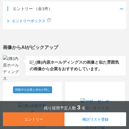
学校、東京デザイナー・アカデミー、東京立正短期大
学、名古屋モード学園、西日本短期大学、華学園栄養専
エントリー
（全1件）
門学校、専門学校ヒコ・みづのジュエリーカレッジ、松
山短期大学、松山東雲短期大学、山梨学院短期大学、山
エントリーボックス
梨県立宝石美術専門学校、ユニバーサル美容専門学校
画像からAIがピックアップ
(株)内原ホールディングスの画像と似た雰囲気
の画像から企業をおすすめしています。
閲覧中の企業と本社が同じ
3
残り採用予定人数
名
エントリー
検討リスト登録
(株)成都不動産
マザーサンヤチヨ・オートモーティブシステムズ(株)【旧：八千代工業(株)】【Mothersonグループ】