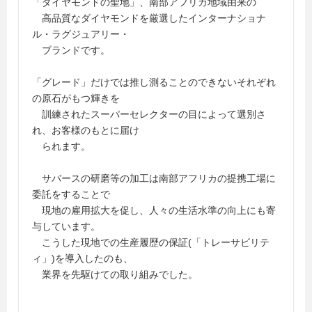
「ダイヤモンドの聖地」、南部アフリカ地域由来の
高品質なダイヤモンドを厳選したインターナショナ
ル・ラグジュアリー・
ブランドです。
「グレード」だけでは推し測ることのできないそれぞれ
の原石がもつ輝きを
訓練されたスーパーセレクターの目によって選別さ
れ、お客様のもとに届け
られます。
サバースの研磨等の加工は南部アフリカの提携工場に
委託をすることで
現地の雇用拡大を促し、人々の生活水準の向上にも寄
与しています。
こうした現地での生産履歴の保証(「トレーサビリテ
ィ」)を導入したのも、
業界を先駆けての取り組みでした。