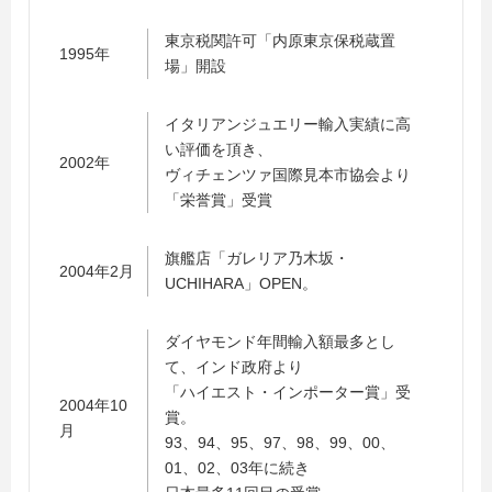
東京税関許可「内原東京保税蔵置
1995年
場」開設
イタリアンジュエリー輸入実績に高
い評価を頂き、
2002年
ヴィチェンツァ国際見本市協会より
「栄誉賞」受賞
旗艦店「ガレリア乃木坂・
2004年2月
UCHIHARA」OPEN。
ダイヤモンド年間輸入額最多とし
て、インド政府より
「ハイエスト・インポーター賞」受
2004年10
賞。
月
93、94、95、97、98、99、00、
01、02、03年に続き