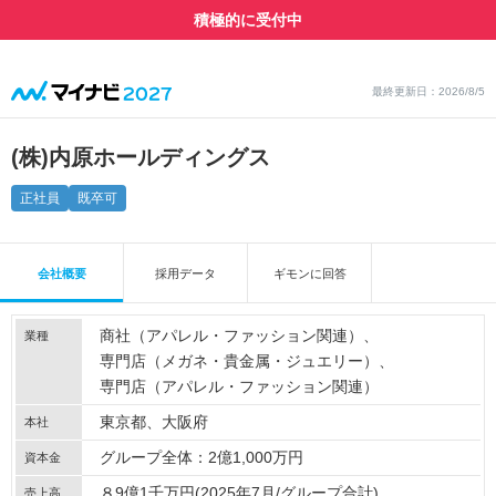
積極的に受付中
最終更新日：2026/8/5
(株)内原ホールディングス
正社員
既卒可
会社概要
採用データ
ギモンに回答
商社（アパレル・ファッション関連）
業種
専門店（メガネ・貴金属・ジュエリー）
専門店（アパレル・ファッション関連）
東京都、大阪府
本社
グループ全体：2億1,000万円
資本金
８9億1千万円(2025年7月/グループ合計)
売上高