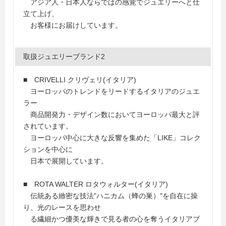
アジア人・日本人ならではの感覚でジュエリーへと仕
立て上げ、
お客様にお届けしています。
取扱ジュエリーブランド2
■ CRIVELLI クリヴェリ(イタリア)
ヨーロッパのトレンドをリードするイタリアのジュエ
ラー
商品開発力・デザイン数においてヨーロッパ最大と評
されています。
ヨーロッパ中心に大きな反響を集めた「LIKE」コレク
ションを中心に
日本で展開しています。
■ ROTA WALTER ロタウォルター(イタリア)
伝統ある緻密な技法"ハニカム（蜂の巣）"を自在に操
り、光のレースを思わせ
る繊細かつ優美な輝きで見る者の心を奪うイタリアブ