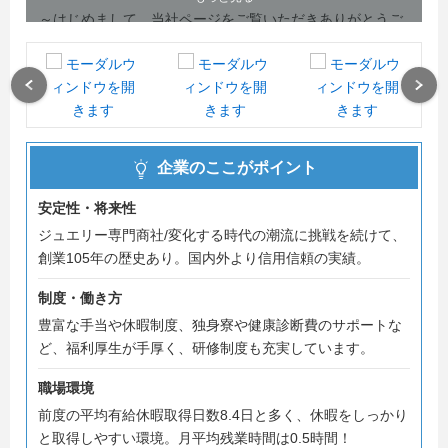
～はじめまして、当社ページをご覧いただきありがとうご
ざいます～
ジュエリーに特化した専門商社で、ジュエリー業界の川上
から川下までを担っています。
Previous
Next
今年は創業106周年を迎え、次の100年を共に歩んでくれる
仲間を募集しております！
少しでもご興味を持っていただいた方は、ぜひ説明会にご
企業のここがポイント
参加ください！
安定性・将来性
＃夏採用 ＃内々定まで最短2週間
ジュエリー専門商社/変化する時代の潮流に挑戦を続けて、
創業105年の歴史あり。国内外より信用信頼の実績。
制度・働き方
豊富な手当や休暇制度、独身寮や健康診断費のサポートな
ど、福利厚生が手厚く、研修制度も充実しています。
職場環境
前度の平均有給休暇取得日数8.4日と多く、休暇をしっかり
と取得しやすい環境。月平均残業時間は0.5時間！