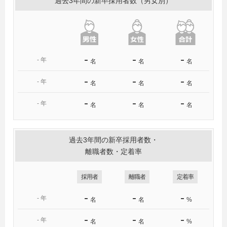
過去3年間の新卒採用者数（男女別）
-
-
-
-
年
名
名
名
-
-
-
-
年
名
名
名
-
-
-
-
年
名
名
名
過去3年間の新卒採用者数・
離職者数・定着率
採用者
離職者
定着率
-
-
-
-
年
名
名
%
-
-
-
-
年
名
名
%