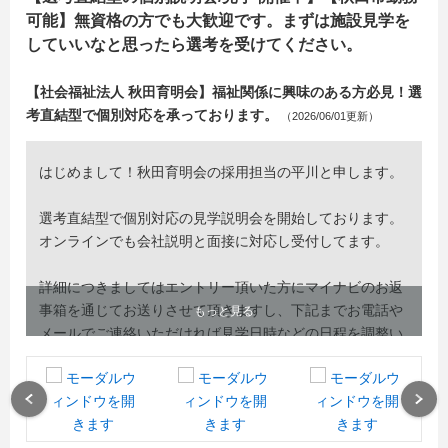
可能】無資格の方でも大歓迎です。まずは施設見学を
していいなと思ったら選考を受けてください。
【社会福祉法人 秋田育明会】福祉関係に興味のある方必見！選
考直結型で個別対応を承っております。
（2026/06/01更新）
はじめまして！秋田育明会の採用担当の平川と申します。
選考直結型で個別対応の見学説明会を開始しております。
オンラインでも会社説明と面接に対応し受付してます。
詳細につきましてはエントリー頂いた方にマイナビのお返
事箱を通じてお送りさせて頂きますし、下記までお電話や
もっと見る
メールでご連絡いただければ見学日時などの日程を調整い
たします。
電話番号：018-834-2577
Previous
Next
Eメール : takeoi@ikumei.or.jp