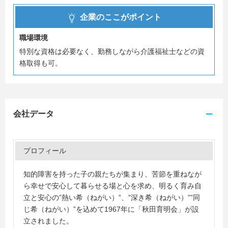
皆様からのご応募、心からお待ちしております！
企業のここがポイント
職場環境
特別な資格は必要なく、勤務しながら介護福祉士などの資
格取得も可。
会社データ
プロフィール
知的障害を持った子の親たちが集まり、苦節を重ねなが
ら幸せで安心して暮らせる場と心を求め、明るく育み自
立と安心の”熱い希（ねがい）”、”深き希（ねがい）””同
じ希（ねがい）”を込めて1967年に「秋田育明会」が設
立されました。