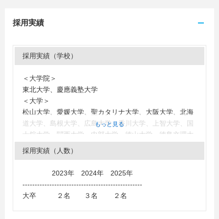
採用実績
採用実績（学校）
＜大学院＞
東北大学、慶應義塾大学
＜大学＞
松山大学、愛媛大学、聖カタリナ大学、大阪大学、北海
道大学、島根大学、広島大学、香川大学、上智大学、国
もっと見る
士舘大学、関西大学、中部大学、徳山大学、徳島文理大
学、崇城大学、九州国際大学、東京国際大学、高知工科
採用実績（人数）
大学、広島工業大学、広島経済大学
＜短大・高専・専門学校＞
2023年 2024年 2025年
新居浜工業高等専門学校
-------------------------------------------------
大卒 ２名 ３名 ２名