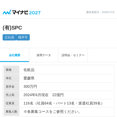
最終更新日：2026/7/15
(有)SPC
正社員
既卒可
会社概要
採用データ
説明会・セミナー
化粧品
業種
愛媛県
本社
300万円
資本金
2024年6月現在 22億円
売上高
116名（社員64名・パート13名・派遣社員39名）
従業員
※各募集コースをご参照ください。
募集人数