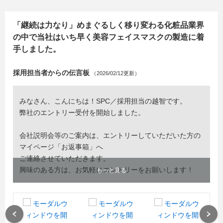
「継続は力なり」めまぐるしく移り変わる化粧品業界
の中で当社はいち早く美容フェイスマスクの製造に着
手しました。
採用担当者からの伝言板
（2026/02/12更新）
みなさん、こんにちは！SPC／採用担当の越智です。
弊社のエントリー受付を開始しました。
会社説明会等のご案内は、エントリーしていただいた方の
マイページ「お返事箱」へ
ご連絡させていただきます。
興味のある方は、お気軽にエントリーをお願いします！
もっと見る
Previous
Next