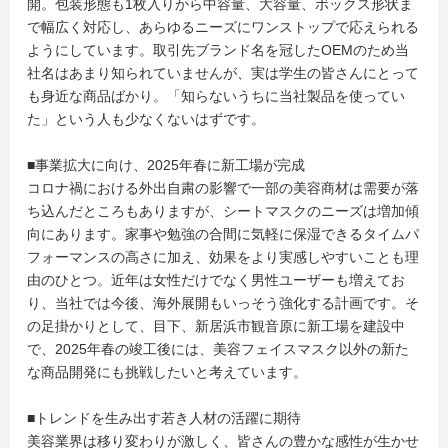
開。包装形態も1枚入りから中容量、大容量、ボックス形状ま
で幅広く対応し、あらゆるニーズにワンストップで応えられる
ようにしています。取引先ブランド名を冠したOEMのため当
社名はあまり知られていませんが、実は学生の皆さんにとって
も身近な商品ばかり。「知らないうちに当社製品を使ってい
た」という人も少なくないはずです。
■事業拡大に向け、2025年春に新工場が完成
コロナ禍における外出自粛の影響で一部の美容商材は需要が落
ち込んだところもありますが、シートマスクのニーズは増加傾
向にあります。家事や勉強の合間に気軽に保湿できるタイムパ
フォーマンスの高さに加え、効果をより実感しやすいことも理
由のひとつ。近年は女性だけでなく男性ユーザーも増えてお
り、当社では今後、海外展開もいっそう強化する計画です。そ
の足掛かりとして、目下、新居浜市観音原に新工場を建設中
で、2025年春の竣工後には、美容フェイスマスク以外の新た
な商品開発にも挑戦したいと考えています。
■トレンドを生み出す若き人材の活躍に期待
美容業界は移り変わりが激しく、皆さんの豊かな感性が生かせ