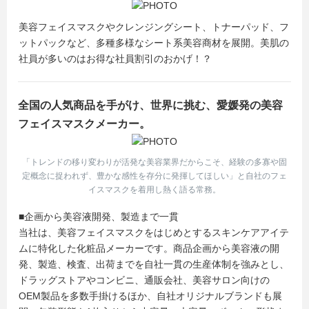
美容フェイスマスクやクレンジングシート、トナーパッド、フ
ットパックなど、多種多様なシート系美容商材を展開。美肌の
社員が多いのはお得な社員割引のおかげ！？
全国の人気商品を手がけ、世界に挑む、愛媛発の美容
フェイスマスクメーカー。
「トレンドの移り変わりが活発な美容業界だからこそ、経験の多寡や固
定概念に捉われず、豊かな感性を存分に発揮してほしい」と自社のフェ
イスマスクを着用し熱く語る常務。
■企画から美容液開発、製造まで一貫
当社は、美容フェイスマスクをはじめとするスキンケアアイテ
ムに特化した化粧品メーカーです。商品企画から美容液の開
発、製造、検査、出荷までを自社一貫の生産体制を強みとし、
ドラッグストアやコンビニ、通販会社、美容サロン向けの
OEM製品を多数手掛けるほか、自社オリジナルブランドも展