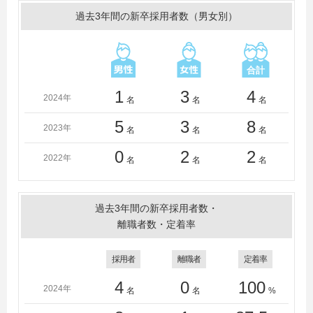
過去3年間の新卒採用者数（男女別）
1
3
4
2024年
名
名
名
5
3
8
2023年
名
名
名
0
2
2
2022年
名
名
名
過去3年間の新卒採用者数・
離職者数・定着率
採用者
離職者
定着率
4
0
100
2024年
名
名
%