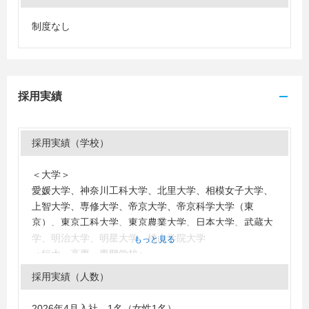
制度なし
採用実績
採用実績（学校）
＜大学＞
愛媛大学、神奈川工科大学、北里大学、相模女子大学、
上智大学、専修大学、帝京大学、帝京科学大学（東
京）、東京工科大学、東京農業大学、日本大学、武蔵大
学、明治大学、明星大学、桃山学院大学
もっと見る
＜短大・高専・専門学校＞
実践女子大学短期大学部、東京エアトラベル・ホテル専
採用実績（人数）
門学校、東京栄養食糧専門学校、東京コミュニケーショ
ンアート専門学校、ニチエイ調理専門学校、新渡戸文化
2026年4月入社 1名（女性1名）