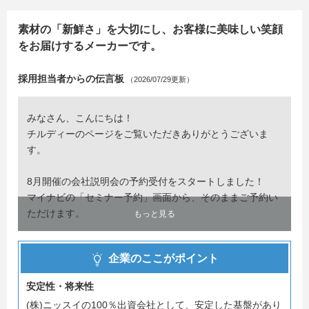
素材の「新鮮さ」を大切にし、お客様に美味しい笑顔
をお届けするメーカーです。
採用担当者からの伝言板
（2026/07/29更新）
みなさん、こんにちは！
チルディーのページをご覧いただきありがとうございま
す。
8月開催の会社説明会の予約受付をスタートしました！
マイナビの「セミナー予約」画面から、そのままご予約い
ただけます。
もっと見る
説明会では、会社のことやお仕事のことを、できるだけ分
企業のここがポイント
かりやすくお話しします。
「まずは雰囲気を知りたい」という方も大歓迎です！
安定性・将来性
※なお、選考をご希望の方は説明会への参加が必須となり
(株)ニッスイの100％出資会社として、安定した基盤があり
ます。