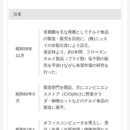
沿革
首都圏を主な商圏としてチルド食品
の製造・販売を目的に、(株)ニッス
イの全額出資により設立。
昭和58年
発足時より、約1年間、フローズン
11月
チルド製品（フライ類）塩干類の販
売を手掛けながら有望市場の研究を
行った。
製造部門を開設。主にコンビニエン
昭和60年3
スストア（CVS)向けに野菜サラ
月
ダ・鍋物セットなどのチルド食品の
製造に着手。
オフィスコンピュータを導入し、受
昭和61年1
注・生産・出荷管理・債権管理など