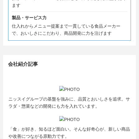
ます
みなさんにお会いできるのを楽しみにしています！
製品・サービス力
----------------------------------------------
仕入れからメニュー提案まで一貫している食品メーカー
■ 会社説明会スケジュール
で、おいしさにこだわり、商品開発に力を注げます
（対面開催・所要時間：約2時間）
<8月>
2026年8月13日(木)13:00～15:00
会社紹介記事
2026年8月20日(木)13:00～15:00
2026年8月27日(木)13:00～15:00
マイナビのセミナー予約画面よりお申し込みください。
----------------------------------------------
ニッスイグループの基盤を強みに、品質とおいしさを追求。サ
ラダ・惣菜などの開発にも力を入れています。
「食」が好き、知るほど面白い。そんな好奇心が、新しい商品
や改善につながる原動力です。