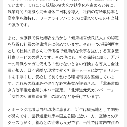
ています。ICTによる現場の省力化や効率化を進めると共に、
残業時間の削減や完全週休二日制を導入。社内の有給取得率も
高水準を維持し、ワークライフバランスに優れているのも当社
の強みです。
また、医療職で得た経験を活かし「健康経営優良法人」の認定
を取得し社員の健康増進に努めています。その一つが福利厚生
として社員の皆さんに低価格で健康的な食事を提供する置き型
社食サービスの導入です。その他にも、社会保険に加え、万が
一の病気やケガに備える「働けないときの保険」を導入し全社
員が加入。日々過酷な現場で働く社員一人一人に対するサポー
トを手厚くし、安心して長く働ける職場環境を整備していま
す。これらの取組みや健全な経営基盤が評価され、「北海道働
き方改革推進企業シルバー認定」「北海道元気カンパニー」
「女性の活躍推進企業」の認定などを受けています。
オホーツク地域は自然環境に恵まれ、近年は観光地として開発
が盛んです。世界遺産知床や国立公園に近い一方、空港とのア
クセスも良く、都心との往来も良好です。当社では道内在住の