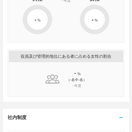
-
年度
-
-
%
%
役員及び管理的地位にある者に占める女性の割合
-
%
（-名中-名）
-
年度
社内制度