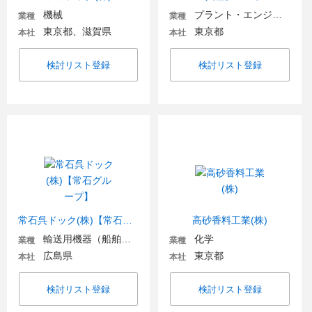
機械
プラント・エンジニアリング
業種
業種
東京都、滋賀県
東京都
本社
本社
検討リスト登録
検討リスト登録
常石呉ドック(株)【常石グループ】
高砂香料工業(株)
輸送用機器（船舶・航空・宇宙関連など）
化学
業種
業種
広島県
東京都
本社
本社
検討リスト登録
検討リスト登録