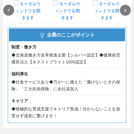
Previous
Next
企業のここがポイント
制度・働き方
◆北海道働き方改革推進企業【シルバー認定】◆健康経営
優良法人【ネクストブライト1000認定】
福利厚生
◆社食サービスあり◆万が一に備えた「働けないときの保
険」「三大疾病保険」に全社員加入
キャリア
◆積極的な育成支援でキャリア形成！分からないことを放
置せず成長に繋げます！