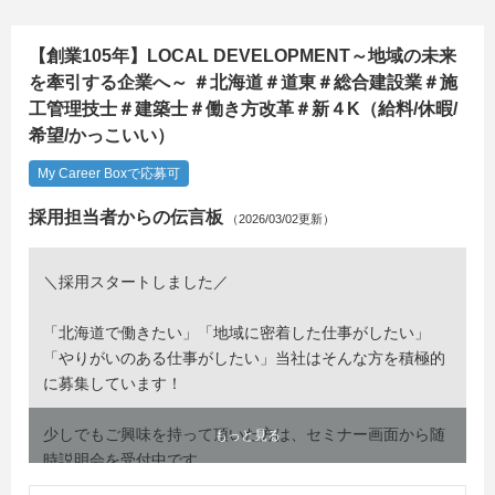
【創業105年】LOCAL DEVELOPMENT～地域の未来
を牽引する企業へ～ ＃北海道＃道東＃総合建設業＃施
工管理技士＃建築士＃働き方改革＃新４K（給料/休暇/
希望/かっこいい）
My Career Boxで応募可
採用担当者からの伝言板
（2026/03/02更新）
＼採用スタートしました／
「北海道で働きたい」「地域に密着した仕事がしたい」
「やりがいのある仕事がしたい」当社はそんな方を積極的
に募集しています！
少しでもご興味を持って頂いた方は、セミナー画面から随
もっと見る
時説明会を受付中です。
地方就職の魅力を最大限にお伝えします！