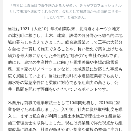
「当社には真面目で責任感のある人が多い。各々がプロフェッショナル
として現場を進めてくれるので、会社として制度面から全面的にサポー
トしたいです」と清水さん。
当社は1921（大正10）年の創業以来、北海道オホーツク地方
の津別町に根ざし、土木、建築、設備の各分野から総合的に地
域の暮らしを支えてきました。総合建設業として工事の大部分
を自社で一貫して施工できることや、長い歴史で築き上げた地
場力を最大限に活かした全社的な”総合力”が当社の強みです。
他にも、農地の生産性向上に向けた圃場整備や冬場の除雪業
務、空き家のリノベーションなど、地域課題に対応した事業も
広く展開しています。当社は津別町の水道指定業者でもあり、
漏水等の緊急案件にも柔軟に対応できる組織力の高さも、公
共・民間を問わず評価をいただいているポイントです。
私自身は前職で理学療法士として10年間勤務し、2019年に家
業を継ぐため転職しました。入社後、社内に資格取得制度を導
入し、まずは私自身が利用し1級土木施工管理技士や１級建築
施工管理技士を取得しました。現在は異業種で得た視点から組
織改革に取組み、社員が働きやすい制度や環境の整備に注力し