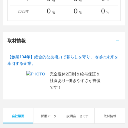
名
名
%
0
0
0
2023年
名
名
%
取材情報
【創業104年】総合的な技術力で暮らしを守り、地域の未来を
牽引する企業。
完全週休2日制＆給与保証＆
社食あり─働きやすさが自慢
です！
会社概要
採用データ
説明会・セミナー
取材情報