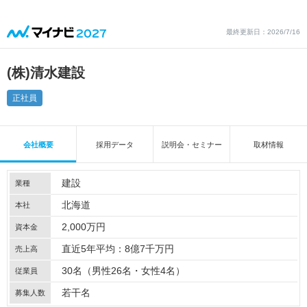
最終更新日：2026/7/16
(株)清水建設
正社員
会社概要
採用データ
説明会・セミナー
取材情報
建設
業種
北海道
本社
2,000万円
資本金
直近5年平均：8億7千万円
売上高
30名（男性26名・女性4名）
従業員
若干名
募集人数