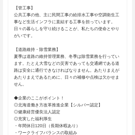
【管工事】
公共工事の他、主に民間工事の給排水工事や空調衛生工
事など生活インフラに直結する工事を担っています。
日々の暮らしを守り続けることが、私たちの使命とやり
がいです。
【道路維持・除雪業務】
夏季は道路の維持管理業務、冬季は除雪業務を行ってい
ます。たとえ大雪などの災害であっても交通網である道
路は安全に通行できなければなりません。あたりまえが
あたりまえであるために、日々の補修や点検は欠かせま
せん。
◆企業のここがポイント！
◎北海道働き方改革推進企業【シルバー認定】
◎健康経営優良法人認定
◎充実した福利厚生
・年間休日120日（長期休暇あり）
・ワークライフバランスの取組み