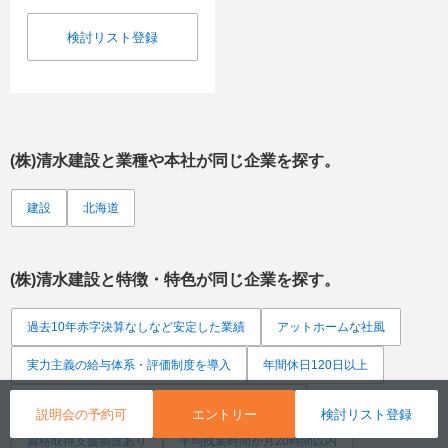
検討リスト登録
(株)清水建設
と業種や本社が同じ企業を探す。
建設
北海道
(株)清水建設
と特徴・特色が同じ企業を探す。
過去10年赤字決算なしなど安定した業績
アットホームな社風
実力主義の給与体系・評価制度を導入
年間休日120日以上
ジョブローテーションで様々な職種を体験できる
説明会の予約可
エントリー
検討リスト登録
資格取得支援制度あり
平均残業時間が月20時間以内