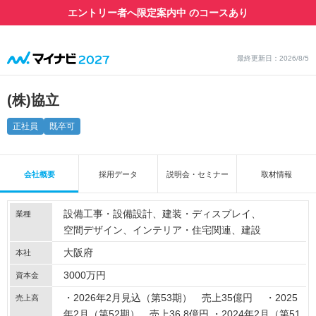
エントリー者へ限定案内中 のコースあり
最終更新日：2026/8/5
(株)協立
正社員
既卒可
会社概要
採用データ
説明会・セミナー
取材情報
設備工事・設備設計
建装・ディスプレイ
業種
空間デザイン
インテリア・住宅関連
建設
大阪府
本社
3000万円
資本金
・2026年2月見込（第53期） 売上35億円 ・2025
売上高
年2月（第52期） 売上36.8億円 ・2024年2月（第51