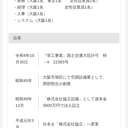
・業務（大阪1名、東京1名 女性従業員2名）
・経理（大阪1名 女性従業員1名）
・人事（大阪1名）
・システム（大阪1名）
沿革
令和4年10
『管工事業』国土交通大臣許可 特
月30日
－4 22383号
大阪市旭区にて空調設備業として、
昭和45年
岡部照生が創業
昭和48年
「株式会社協立設備」として資本金
12月
3000万円で法人設立
平成元年3
社名を「株式会社協立」へ変更
月