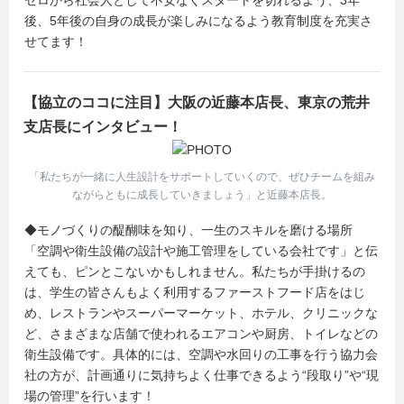
ゼロから社会人として不安なくスタートを切れるよう、3年
後、5年後の自身の成長が楽しみになるよう教育制度を充実さ
せてます！
【協立のココに注目】大阪の近藤本店長、東京の荒井
支店長にインタビュー！
「私たちが一緒に人生設計をサポートしていくので、ぜひチームを組み
ながらともに成長していきましょう」と近藤本店長。
◆モノづくりの醍醐味を知り、一生のスキルを磨ける場所
「空調や衛生設備の設計や施工管理をしている会社です」と伝
えても、ピンとこないかもしれません。私たちが手掛けるの
は、学生の皆さんもよく利用するファーストフード店をはじ
め、レストランやスーパーマーケット、ホテル、クリニックな
ど、さまざまな店舗で使われるエアコンや厨房、トイレなどの
衛生設備です。具体的には、空調や水回りの工事を行う協力会
社の方が、計画通りに気持ちよく仕事できるよう“段取り”や“現
場の管理”を行います！