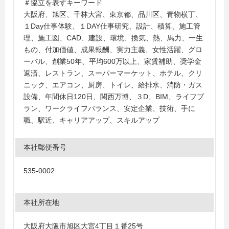
＃協立を表すキーワード
大阪府、旭区、千林大宮、東京都、品川区、青物横丁、
１Day仕事体験、１DAY仕事研究、設計、積算、施工管
理、施工図、CAD、建設、環境、換気、熱、馬力、一生
もの、付加価値、成果報酬、実力主義、女性活躍、グロ
ーバル、創業50年、平均600万以上、家賃補助、奨学金
返済、レストラン、スーパーマーケット、ホテル、クリ
ニック、エアコン、厨房、トイレ、給排水、消防・ガス
設備、年間休日120日、関西万博、３D、BIM、ライフプ
ラン、ワークライフバランス、安定企業、技術、手に
職、駅近、キャリアアップ、スキルアップ
本社郵便番号
535-0002
本社所在地
大阪府大阪市旭区大宮4丁目１番25号