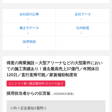
会社紹介記事
会社データ
働き方データ
社内制度
採用実績
得意の商業施設～大型アリーナなどの大型案件におい
ての施工実績あり！過去最高売上37億円／年間休日
120日／直行直帰可能／家賃補助制度有
エントリー者へ限定案内中 のコースあり
採用担当者からの伝言板
（2026/06/22更新）
☆内々定迄最短2週間☆