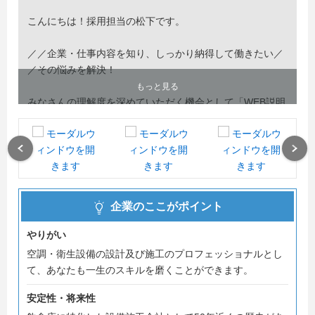
こんにちは！採用担当の松下です。
／／企業・仕事内容を知り、しっかり納得して働きたい／
／その悩みを解決！
もっと見る
みなさんの理解度を深めていただく機会として「WEB説明
会、1Ｄａｙ仕事体験」を組合せることを推奨します。
説明会、パンフレットだけでは見えてこない、大切なモノ
Previous
Next
を体感・実感できるチャンスです。
遠慮はいりません、この機会を是非活用してみてくださ
企業のここがポイント
い！
やりがい
空調・衛生設備の設計及び施工のプロフェッショナルとし
て、あなたも一生のスキルを磨くことができます。
安定性・将来性