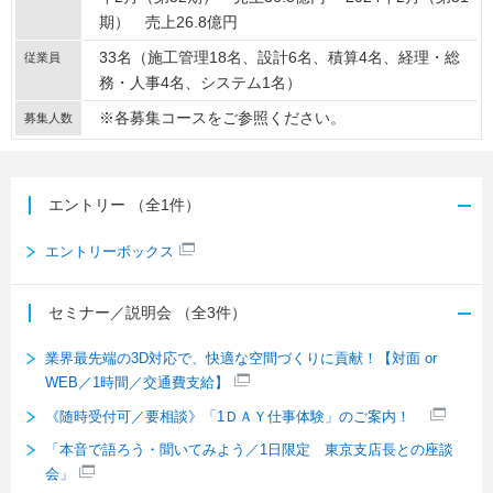
期） 売上26.8億円
33名（施工管理18名、設計6名、積算4名、経理・総
従業員
務・人事4名、システム1名）
※各募集コースをご参照ください。
募集人数
エントリー
（全1件）
エントリーボックス
セミナー／説明会
（全3件）
業界最先端の3D対応で、快適な空間づくりに貢献！【対面 or
WEB／1時間／交通費支給】
《随時受付可／要相談》「1ＤＡＹ仕事体験」のご案内！
「本音で語ろう・聞いてみよう／1日限定 東京支店長との座談
会」