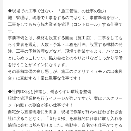
◆現場での工事ではない！「施工管理」の仕事の魅力
施工管理は、現場で工事をするのではなく、事前準備を行い、
工事をしてもらう協力業者を管理（コントロール）する仕事で
す。
事前準備とは、機材を設置する図面（施工図）、工事をしても
らう業者を選定、人数・予算・工程を計画、設置する機材の発
注、工事の予算管理などなど、現場で作業するより、パソコン
とにらめっこしつつ、協力会社とのやりとりなどしっかり準備
を行うことがメインになります。
その事前準備の良し悪しが、施工のクオリティ（モノの出来具
合）に直結する非常に重要な仕事です！
◆社内DX化も推進し、働きやすい環境を整備
現場で管理業務を行うイメージが強いですが、実はデスクワー
ク（内勤）の割合が多い仕事です！
自宅から直接現場に出向き、現場で作業が終わればわざわざ会
社に戻ることなく、「直行直帰」を積極的に仕事に取り入れる
施策に会社は舵を切りました。移動中、自宅でも仕事ができる