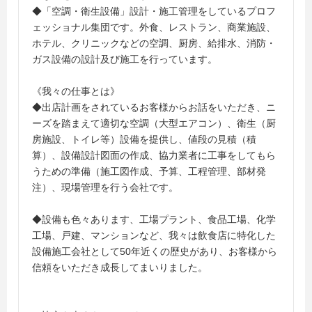
◆「空調・衛生設備」設計・施工管理をしているプロフ
ェッショナル集団です。外食、レストラン、商業施設、
ホテル、クリニックなどの空調、厨房、給排水、消防・
ガス設備の設計及び施工を行っています。
《我々の仕事とは》
◆出店計画をされているお客様からお話をいただき、ニ
ーズを踏まえて適切な空調（大型エアコン）、衛生（厨
房施設、トイレ等）設備を提供し、値段の見積（積
算）、設備設計図面の作成、協力業者に工事をしてもら
うための準備（施工図作成、予算、工程管理、部材発
注）、現場管理を行う会社です。
◆設備も色々あります、工場プラント、食品工場、化学
工場、戸建、マンションなど、我々は飲食店に特化した
設備施工会社として50年近くの歴史があり、お客様から
信頼をいただき成長してまいりました。