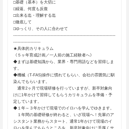
□基礎（基本）を大切に
□繰返、何度も反復
□出来る迄・理解する迄
□徹底して
□ゆっくり、その人に合わせて
-----------------------------------------------------------------------
-------------------
★具体的カリキュラム
《５ヶ年育成計画／一人前の施工経験者へ》
◆まずは基礎知識から、業界・専門用語などを習得しま
す。
◆機械（T-FAS)操作に慣れてもらい、会社の雰囲気に馴
染んでもらいます。
通常2ヶ月で現場研修を行っていますが、新卒対象向
けに1年かけて習得してもらうカリキュラムを準備・予
定しています。
◆１年～３年かけて現場でのイロハを学んでゆきます。
１年間の基礎研修が終わると、いざ現場へ！先輩のア
シスタント業務からスタート、通常1年かけて現場のイ
ロハを学んでもらうところを、新卒対象向けに手厚くサ