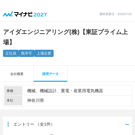
最終更新日：2026/7/22
アイダエンジニアリング(株)【東証プライム上
場】
正社員
既卒可
上場企業
会社概要
採用データ
機械
機械設計
重電・産業用電気機器
業種
神奈川県
本社
エントリー
（全1件）