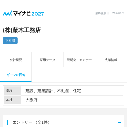
最終更新日：2026/8/5
(株)藤木工務店
正社員
会社概要
採用データ
説明会・セミナー
先輩情報
ギモンに回答
建設
建築設計
不動産
住宅
業種
大阪府
本社
エントリー
（全1件）